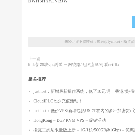
BWH3HYATVBJW
未经允许不得转载：
91云(91yun.co)
»
断货多
上一篇
itldc新加坡vps测试:三网绕路/无限流量/可看netflix
相关推荐
justhost：新增最新操作系统，低至10元/月，香港/美/
CloudIPLC七夕充值活动！
justhost：低价VPS/新增包括USDT在内的多种加密货
HongKong – BGP KVM VPS – 促销活动
搬瓦工悉尼限量版上新 – 1G/1核/500GB@1Gbps – 优