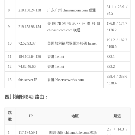
31.1 / 28.9 /
8
219.158.24.138
广东广州 chinaunicom.com 联通
34.5
美国加利福尼亚州洛杉矶
176.8 / 174.7
9
219.158.98.154
chinaunicom.com 联通
/ 176.2
191.2 / 182.2
10
72.52.93.37
美国加利福尼亚州洛杉矶 he.net
/ 190.5
11
184.105.64.126
香港 he.net
333.1
12
74.82.46.66
香港 he.net
333.2
338.4 / 338.6
13
this server IP
香港 hkserverworks.com
/ 338.4
四川德阳移动 路由 :
跳
IP
地区
延迟
数
2.7 / 14.3 /
1
117.174.59.1
四川德阳 chinamobile.com 移动