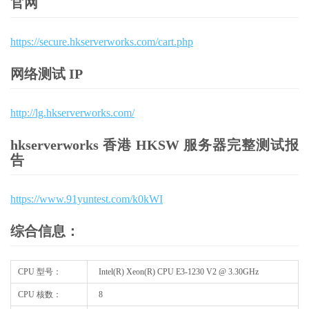
官网
https://secure.hkserverworks.com/cart.php
网络测试 IP
http://lg.hkserverworks.com/
hkserverworks 香港 HKSW 服务器完整测试报
告
https://www.91yuntest.com/k0kWI
综合信息：
CPU 型号：
Intel(R) Xeon(R) CPU E3-1230 V2 @ 3.30GHz
CPU 核数：
8