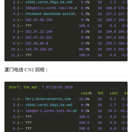
2.
|--
 v1041
.
core1
.
hkg1
.
he
.
net    
0.0
%
10
1.5
1.5
3.
|--
100ge11
-
1.core1.lax2.he
.
n  
0.0
%
10
168.0
175.4
4.
|--
 chinanet
-
backbone
-
as4134
.
0.0
%
10
157.2
157.7
5.
|--
202.97
.
50.230
0.0
%
10
160.7
160.4
6.
|--
???
100.0
10
0.0
0.0
7.
|--
202.97
.
12.198
0.0
%
10
294.9
294.8
8.
|--
202.97
.
24.221
0.0
%
10
297.2
298.7
9.
|--
101.95
.
88.9
0.0
%
10
283.1
284.0
10.
|--
124.74
.
166.18
90.0
%
10
292.5
292.5
11.
|--
???
100.0
10
0.0
0.0
厦门电信 CN2 回程：
Start
:
Tue
Apr
7
07
:
18
:
03
2020
Loss
%
Snt
Last
Avg
1.
|--
 hkr1
.
hkserverworks
.
com    
10.0
%
10
0.2
0.3
2.
|--
 v1041
.
core1
.
hkg1
.
he
.
net    
0.0
%
10
1.7
1.6
3.
|--
100ge2
-
1.core1.sin1.he
.
ne  
0.0
%
10
34.3
34.2
4.
|--
???
100.0
10
0.0
0.0
5.
|--
???
100.0
10
0.0
0.0
6.
|--
???
100.0
10
0.0
0.0