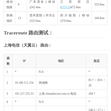
移动
广东茂名 ( 移动
江苏宿迁
9
353.0ms
线路
)
242.4ms
(
UOVZ
)
472.8ms
西南
贵州贵阳 ( 华为云
四川德阳 ( 移动
13
344.9ms
地区
)
332.0ms
)
370.6ms
Traceroute 路由测试：
上海电信（天翼云） 路由 :
跳
IP
地区
延迟
数
1
*
N/A
*
85.7 / 20.6 /
2
10.100.111.254
局域网
20
3
101.227.255.33
上海 chinatelecom.com.cn 电信
204.7
4
*
N/A
*
248.3 / 17.1 /