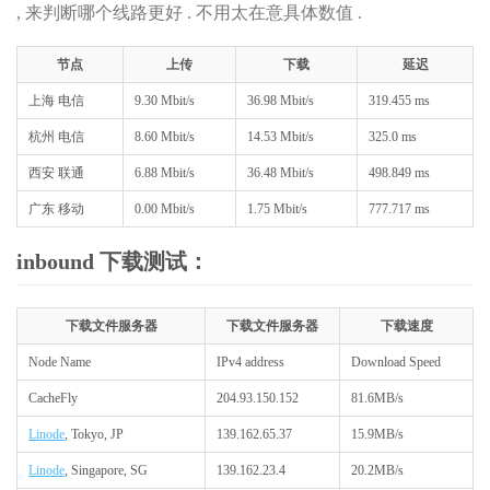
, 来判断哪个线路更好 . 不用太在意具体数值 .
节点
上传
下载
延迟
上海 电信
9.30 Mbit/s
36.98 Mbit/s
319.455 ms
杭州 电信
8.60 Mbit/s
14.53 Mbit/s
325.0 ms
西安 联通
6.88 Mbit/s
36.48 Mbit/s
498.849 ms
广东 移动
0.00 Mbit/s
1.75 Mbit/s
777.717 ms
inbound 下载测试：
下载文件服务器
下载文件服务器
下载速度
Node Name
IPv4 address
Download Speed
CacheFly
204.93.150.152
81.6MB/s
Linode
, Tokyo, JP
139.162.65.37
15.9MB/s
Linode
, Singapore, SG
139.162.23.4
20.2MB/s