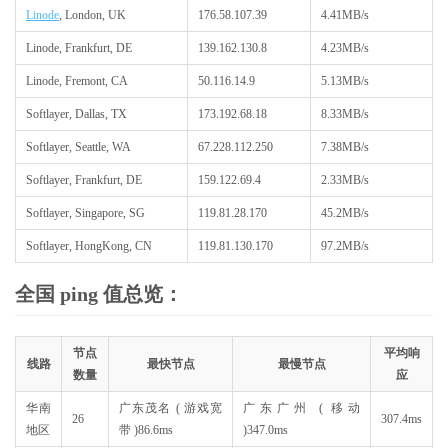
Linode
, London, UK
176.58.107.39
4.41MB/s
Linode, Frankfurt, DE
139.162.130.8
4.23MB/s
Linode, Fremont, CA
50.116.14.9
5.13MB/s
Softlayer, Dallas, TX
173.192.68.18
8.33MB/s
Softlayer, Seattle, WA
67.228.112.250
7.38MB/s
Softlayer, Frankfurt, DE
159.122.69.4
2.33MB/s
Softlayer, Singapore, SG
119.81.28.170
45.2MB/s
Softlayer, HongKong, CN
119.81.130.170
97.2MB/s
全国 ping 值总览：
节点
平均响
线路
最快节点
最慢节点
数量
应
华南
广东茂名 ( 游戏宽
广东广州 ( 移动
26
307.4ms
地区
带 )
86.6ms
)
347.0ms