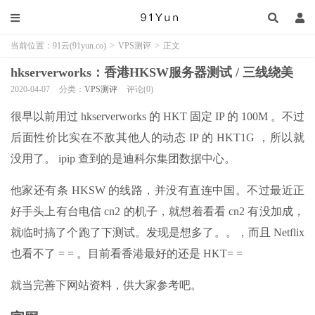
当前位置：
91云(91yun.co)
>
VPS测评
>
正文
hkserverworks：香港HKSW服务器测试 / 三线绕美
2020-04-07
分类：
VPS测评
评论(0)
很早以前用过 hkserverworks 的 HKT 固定 IP 的 100M 。不过
后面性价比实在不敌其他人的动态 IP 的 HKT1G ，所以就
没用了。 ipip 查到的是迪科尔集团数据中心。
他家还有条 HKSW 的线路，并没有直连中国。不过最近正
好手头上有台电信 cn2 的机子，就想着看看 cn2 有没加成，
就临时搞了个跑了下测试。发现是想多了。。，而且 Netflix
也看不了 = = 。目前看香港最好的还是 HKT= =
就当完善下网站资料，供大家参考吧。