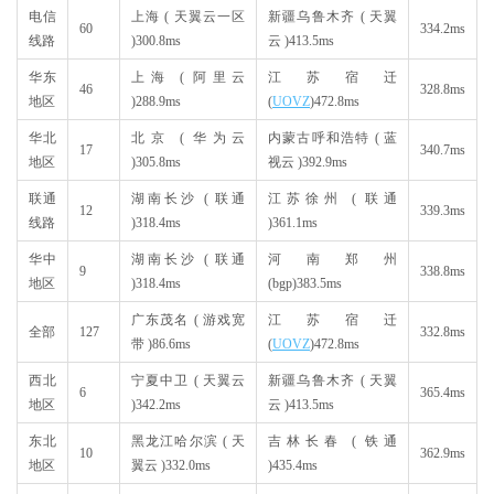
电信
上海 ( 天翼云一区
新疆乌鲁木齐 ( 天翼
60
334.2ms
线路
)
300.8ms
云 )
413.5ms
华东
上海 ( 阿里云
江苏宿迁
46
328.8ms
地区
)
288.9ms
(
UOVZ
)
472.8ms
华北
北京 ( 华为云
内蒙古呼和浩特 ( 蓝
17
340.7ms
地区
)
305.8ms
视云 )
392.9ms
联通
湖南长沙 ( 联通
江苏徐州 ( 联通
12
339.3ms
线路
)
318.4ms
)
361.1ms
华中
湖南长沙 ( 联通
河南郑州
9
338.8ms
地区
)
318.4ms
(bgp)
383.5ms
广东茂名 ( 游戏宽
江苏宿迁
全部
127
332.8ms
带 )
86.6ms
(
UOVZ
)
472.8ms
西北
宁夏中卫 ( 天翼云
新疆乌鲁木齐 ( 天翼
6
365.4ms
地区
)
342.2ms
云 )
413.5ms
东北
黑龙江哈尔滨 ( 天
吉林长春 ( 铁通
10
362.9ms
地区
翼云 )
332.0ms
)
435.4ms