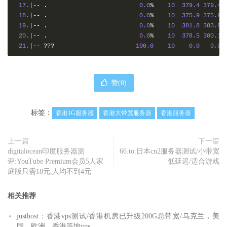
17.
|--
.
0.0
%
10
379.4
379.4
18.
|--
.
0.0
%
10
375.9
375.9
19.
|--
.
0.0
%
10
381.8
383.9
20.
|--
.
0.0
%
10
378.5
380.1
21.
|--
???
100.0
10
0.0
0.0
赞(
0
)
标签：
香港1G服务器
香港大带宽服务器
香港服务器
上一篇
下一篇
digitalocean印度服务器测
66.to:日本cn2服务器测试/小带宽
评:YouTube Premium会员5人家
低延迟/适合游戏
庭版只需18元,人均不到4元
相关推荐
justhost：香港vps测试/香港机房已升级200G总带宽/乌克兰，美
国，欧洲，香港等地vps