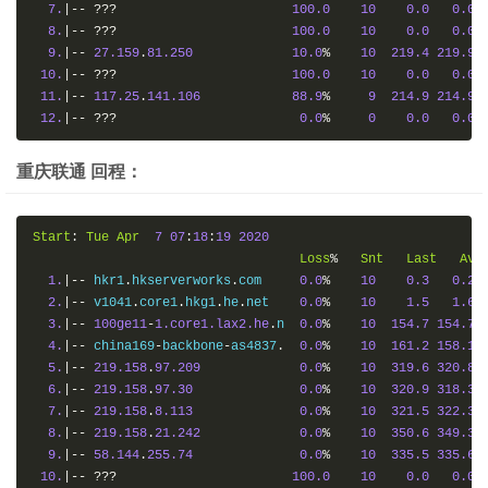
7.
|--
???
100.0
10
0.0
0.0
8.
|--
???
100.0
10
0.0
0.0
9.
|--
27.159
.
81.250
10.0
%
10
219.4
219.9
10.
|--
???
100.0
10
0.0
0.0
11.
|--
117.25
.
141.106
88.9
%
9
214.9
214.9
12.
|--
???
0.0
%
0
0.0
0.0
重庆联通 回程：
Start
:
Tue
Apr
7
07
:
18
:
19
2020
Loss
%
Snt
Last
Avg
1.
|--
 hkr1
.
hkserverworks
.
com     
0.0
%
10
0.3
0.2
2.
|--
 v1041
.
core1
.
hkg1
.
he
.
net    
0.0
%
10
1.5
1.6
3.
|--
100ge11
-
1.core1.lax2.he
.
n  
0.0
%
10
154.7
154.7
4.
|--
 china169
-
backbone
-
as4837
.
0.0
%
10
161.2
158.1
5.
|--
219.158
.
97.209
0.0
%
10
319.6
320.8
6.
|--
219.158
.
97.30
0.0
%
10
320.9
318.3
7.
|--
219.158
.
8.113
0.0
%
10
321.5
322.3
8.
|--
219.158
.
21.242
0.0
%
10
350.6
349.3
9.
|--
58.144
.
255.74
0.0
%
10
335.5
335.6
10.
|--
???
100.0
10
0.0
0.0