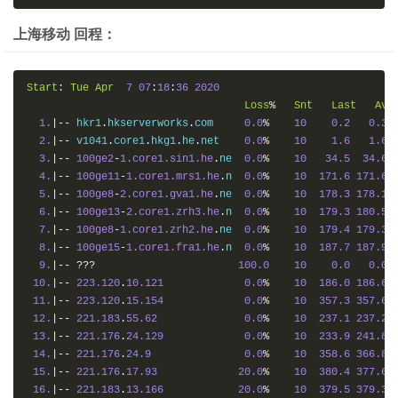
上海移动 回程：
Start
:
Tue
Apr
7
07
:
18
:
36
2020
Loss
%
Snt
Last
Avg
1.
|--
 hkr1
.
hkserverworks
.
com     
0.0
%
10
0.2
0.3
2.
|--
 v1041
.
core1
.
hkg1
.
he
.
net    
0.0
%
10
1.6
1.6
3.
|--
100ge2
-
1.core1.sin1.he
.
ne  
0.0
%
10
34.5
34.6
4.
|--
100ge11
-
1.core1.mrs1.he
.
n  
0.0
%
10
171.6
171.6
5.
|--
100ge8
-
2.core1.gva1.he
.
ne  
0.0
%
10
178.3
178.1
6.
|--
100ge13
-
2.core1.zrh3.he
.
n  
0.0
%
10
179.3
180.5
7.
|--
100ge8
-
1.core1.zrh2.he
.
ne  
0.0
%
10
179.4
179.3
8.
|--
100ge15
-
1.core1.fra1.he
.
n  
0.0
%
10
187.7
187.9
9.
|--
???
100.0
10
0.0
0.0
10.
|--
223.120
.
10.121
0.0
%
10
186.0
186.6
11.
|--
223.120
.
15.154
0.0
%
10
357.3
357.6
12.
|--
221.183
.
55.62
0.0
%
10
237.1
237.2
13.
|--
221.176
.
24.129
0.0
%
10
233.9
241.8
14.
|--
221.176
.
24.9
0.0
%
10
358.6
366.8
15.
|--
221.176
.
17.93
20.0
%
10
380.4
377.6
16.
|--
221.183
.
13.166
20.0
%
10
379.5
379.3