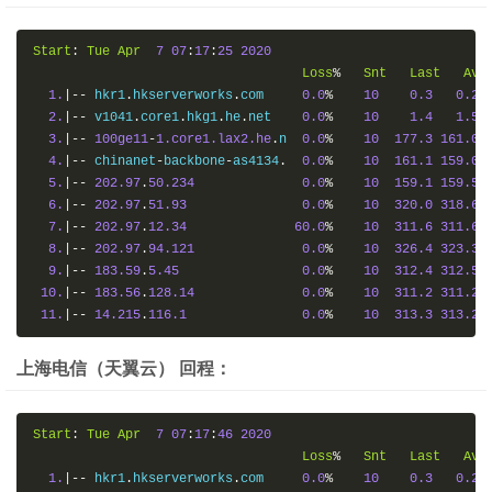
Start
:
Tue
Apr
7
07
:
17
:
25
2020
Loss
%
Snt
Last
Avg
1.
|--
 hkr1
.
hkserverworks
.
com     
0.0
%
10
0.3
0.2
2.
|--
 v1041
.
core1
.
hkg1
.
he
.
net    
0.0
%
10
1.4
1.5
3.
|--
100ge11
-
1.core1.lax2.he
.
n  
0.0
%
10
177.3
161.0
4.
|--
 chinanet
-
backbone
-
as4134
.
0.0
%
10
161.1
159.0
5.
|--
202.97
.
50.234
0.0
%
10
159.1
159.5
6.
|--
202.97
.
51.93
0.0
%
10
320.0
318.6
7.
|--
202.97
.
12.34
60.0
%
10
311.6
311.6
8.
|--
202.97
.
94.121
0.0
%
10
326.4
323.3
9.
|--
183.59
.
5.45
0.0
%
10
312.4
312.5
10.
|--
183.56
.
128.14
0.0
%
10
311.2
311.2
11.
|--
14.215
.
116.1
0.0
%
10
313.3
313.2
上海电信（天翼云） 回程：
Start
:
Tue
Apr
7
07
:
17
:
46
2020
Loss
%
Snt
Last
Avg
1.
|--
 hkr1
.
hkserverworks
.
com     
0.0
%
10
0.3
0.2