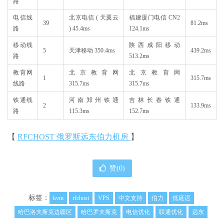
路
电信线
北京电信 ( 天翼云
福建厦门电信 CN2
39
81.2ms
路
) 45.4ms
124.1ms
移动线
陕西咸阳移动
5
天津移动 350.4ms
439.2ms
路
513.2ms
教育网
北京教育网
北京教育网
1
315.7ms
线路
315.7ms
315.7ms
铁通线
河南郑州铁通
吉林长春铁通
2
133.9ms
路
115.3ms
152.7ms
【
RFCHOST 俄罗斯远东伯力机房
】
赞(
0
)
标签：
kvm
rfchost
VPS
中文支持
伯力
低延迟
哈巴洛夫斯克边疆区
哈巴罗夫斯克
电信优化
联通优化
远东