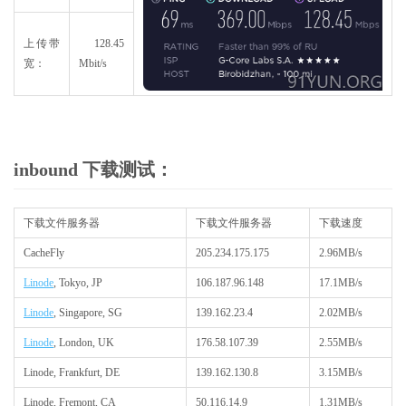
上传带
128.45
宽：
Mbit/s
inbound 下载测试：
下载文件服务器
下载文件服务器
下载速度
CacheFly
205.234.175.175
2.96MB/s
Linode
, Tokyo, JP
106.187.96.148
17.1MB/s
Linode
, Singapore, SG
139.162.23.4
2.02MB/s
Linode
, London, UK
176.58.107.39
2.55MB/s
Linode, Frankfurt, DE
139.162.130.8
3.15MB/s
Linode, Fremont, CA
50.116.14.9
1.31MB/s