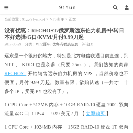
当前位置：
91云(91yun.co)
>
VPS测评
>
正文
没有优惠：RFCHOST/俄罗斯远东伯力机房/中转日
本好选择/G口/KVM/月付9.99刀起
2017-03-29
分类：
VPS测评
/
优惠码/优惠信息
评论(3)
远东是一个很好的地方，特别是北方电信联通目前直连，到
NTT 、 KDDI 也是亲爹（只要 25ms ）。我们熟知的商家
RFCHOST
开始销售远东伯力机房的 VPS ，当然价格也不
便宜，月付 9.99 刀起。数量有限，欲购从速（一共才二十
多个 IP ，卖完 PY 也没有了）。
1 CPU Core + 512MB 内存 + 10GB RAID-10 硬盘 700G 双向
流量 @G 口 1 IPv4 = 9.99 美元 / 月 【
立即购买
】
1 CPU Core + 1024MB 内存 + 15GB RAID-10 硬盘 1T 双向