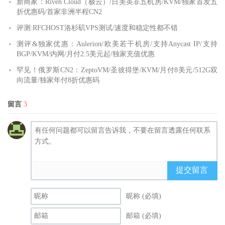
新商家：Riven Cloud（极云）/日美英非五机房/KVM/独家首发五
折优惠码/首家非洲半程CN2
评测:RFCHOST洛杉矶VPS测试/速度和稳定性都不错
测评&独家优惠：Aulerion/欧美若干机房/支持Anycast IP/支持
BGP/KVM/内网/月付2.5美元起/独家充值优惠
罕见！俄罗斯CN2：ZeptoVM/圣彼得堡/KVM/月付8美元/512G双
向流量/独家年付8折优惠码
留言
3
提交留言
昵称 (必填)
邮箱 (必填)