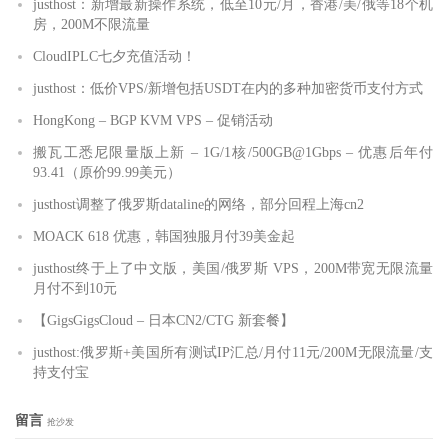
justhost：新增最新操作系统，低至10元/月，香港/美/俄等18个机
房，200M不限流量
CloudIPLC七夕充值活动！
justhost：低价VPS/新增包括USDT在内的多种加密货币支付方式
HongKong – BGP KVM VPS – 促销活动
搬瓦工悉尼限量版上新 – 1G/1核/500GB@1Gbps – 优惠后年付
93.41（原价99.99美元）
justhost调整了俄罗斯dataline的网络，部分回程上海cn2
MOACK 618 优惠，韩国独服月付39美金起
justhost终于上了中文版，美国/俄罗斯 VPS，200M带宽无限流量
月付不到10元
【GigsGigsCloud – 日本CN2/CTG 新套餐】
justhost:俄罗斯+美国所有测试IP汇总/月付11元/200M无限流量/支
持支付宝
留言
抢沙发