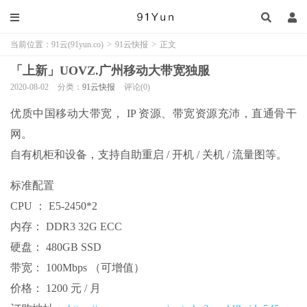
当前位置：
91云(91yun.co)
>
91云快报
>
正文
「上新」UOVZ.广州移动大带宽独服
2020-08-02
分类：
91云快报
评论(0)
优质中国移动大带宽， IP 资源、带宽资源充沛，直通骨干
网。
自有机柜和设备，支持自助重启 / 开机 / 关机 / 流量图等。
标准配置
CPU ： E5-2450*2
内存： DDR3 32G ECC
硬盘： 480GB SSD
带宽： 100Mbps （可增值）
价格： 1200 元 / 月