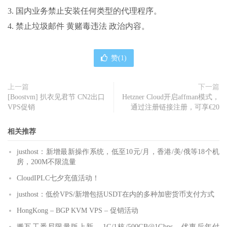
3. 国内业务禁止安装任何类型的代理程序。
4. 禁止垃圾邮件 黄赌毒违法 政治内容。
赞(
1
)
上一篇
下一篇
[Boostvm] 扒衣见君节 CN2出口
Hetzner Cloud开启affman模式，
VPS促销
通过注册链接注册，可享€20
相关推荐
justhost：新增最新操作系统，低至10元/月，香港/美/俄等18个机
房，200M不限流量
CloudIPLC七夕充值活动！
justhost：低价VPS/新增包括USDT在内的多种加密货币支付方式
HongKong – BGP KVM VPS – 促销活动
搬瓦工悉尼限量版上新 – 1G/1核/500GB@1Gbps – 优惠后年付