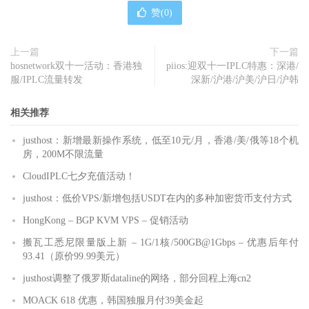
赞(
0
)
上一篇
下一篇
hosnetwork双十一活动：香港独
piios:迎双十一IPLC特惠：深港/
服/IPLC流量转发
深新/沪港/沪美/沪日/沪韩
相关推荐
justhost：新增最新操作系统，低至10元/月，香港/美/俄等18个机
房，200M不限流量
CloudIPLC七夕充值活动！
justhost：低价VPS/新增包括USDT在内的多种加密货币支付方式
HongKong – BGP KVM VPS – 促销活动
搬瓦工悉尼限量版上新 – 1G/1核/500GB@1Gbps – 优惠后年付
93.41（原价99.99美元）
justhost调整了俄罗斯dataline的网络，部分回程上海cn2
MOACK 618 优惠，韩国独服月付39美金起