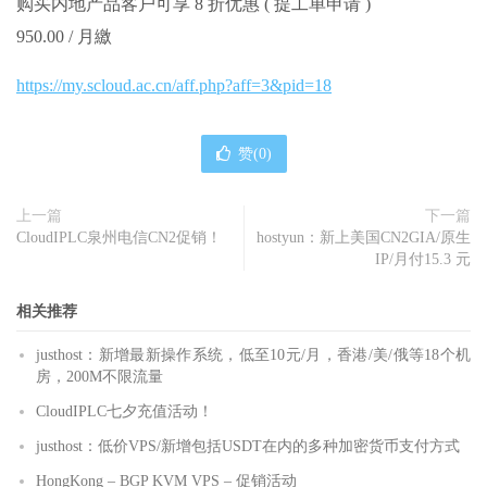
购买内地产品客户可享 8 折优惠 ( 提工单申请 )
950.00 / 月繳
https://my.scloud.ac.cn/aff.php?aff=3&pid=18
赞(
0
)
上一篇
下一篇
CloudIPLC泉州电信CN2促销！
hostyun：新上美国CN2GIA/原生
IP/月付15.3 元
相关推荐
justhost：新增最新操作系统，低至10元/月，香港/美/俄等18个机
房，200M不限流量
CloudIPLC七夕充值活动！
justhost：低价VPS/新增包括USDT在内的多种加密货币支付方式
HongKong – BGP KVM VPS – 促销活动