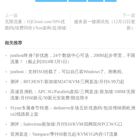
上一篇
下一篇
无限流量：1QCloud.com/50%优
服务器一键测试包（12月22日更
惠码(续费同价)/Xen架构/盐湖城/
新）
相关推荐
justhost终身7折优惠，24个数据中心可选，200M起步带宽，不限
流量！（截止到2024年3月1日）
justhost：支持ISO挂载了，可以自己装Windows了。附教程。
测评：RFCHOST/新加坡M247/KVM/三网直连/月付6.99刀起
高速亚洲机：APC.SG/Parallels虚拟/三网直连/新加坡/100M/无限
流量/月付60新元/30新元安装费/限信用卡
91yun专属春节特惠：dediserve全场五折优惠码/包括维纳斯欧洲
cn2线路新上架
测评：Indovirtue新加坡/月付$10/KVM/四网双向PCCW/G口
亚洲直连：Vastspace/季付60新元起/KVM/1G内存/1T流量