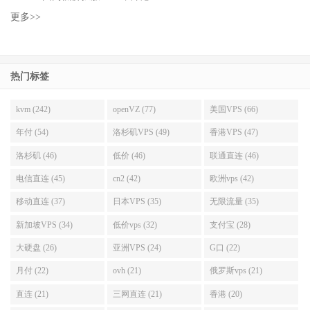
更多>>
热门标签
kvm (242)
openVZ (77)
美国VPS (66)
年付 (54)
洛杉矶VPS (49)
香港VPS (47)
洛杉矶 (46)
低价 (46)
联通直连 (46)
电信直连 (45)
cn2 (42)
欧洲vps (42)
移动直连 (37)
日本VPS (35)
无限流量 (35)
新加坡VPS (34)
低价vps (32)
支付宝 (28)
大硬盘 (26)
亚洲VPS (24)
G口 (22)
月付 (22)
ovh (21)
俄罗斯vps (21)
直连 (21)
三网直连 (21)
香港 (20)