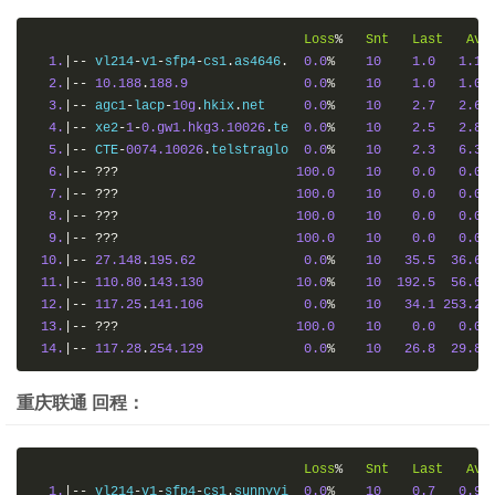
Loss
%
Snt
Last
Avg
1.
|--
 vl214
-
v1
-
sfp4
-
cs1
.
as4646
.
0.0
%
10
1.0
1.1
2.
|--
10.188
.
188.9
0.0
%
10
1.0
1.0
3.
|--
 agc1
-
lacp
-
10g
.
hkix
.
net     
0.0
%
10
2.7
2.6
4.
|--
 xe2
-
1
-
0.gw1.hkg3.10026
.
te  
0.0
%
10
2.5
2.8
5.
|--
 CTE
-
0074.10026
.
telstraglo  
0.0
%
10
2.3
6.3
6.
|--
???
100.0
10
0.0
0.0
7.
|--
???
100.0
10
0.0
0.0
8.
|--
???
100.0
10
0.0
0.0
9.
|--
???
100.0
10
0.0
0.0
10.
|--
27.148
.
195.62
0.0
%
10
35.5
36.6
11.
|--
110.80
.
143.130
10.0
%
10
192.5
56.0
12.
|--
117.25
.
141.106
0.0
%
10
34.1
253.2
13.
|--
???
100.0
10
0.0
0.0
14.
|--
117.28
.
254.129
0.0
%
10
26.8
29.8
重庆联通 回程：
Loss
%
Snt
Last
Avg
1.
|--
 vl214
-
v1
-
sfp4
-
cs1
.
sunnyvi  
0.0
%
10
0.7
0.9