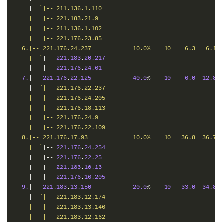
|
`|-- 211.136.1.110

    |   |-- 221.183.21.9

    |   |-- 211.136.1.102

    |   |-- 221.176.23.85

  6.|-- 221.176.24.237            10.0%    10    6.3   6.1  
    |  `
|--
221.183
.
20.217
|
|--
221.176
.
24.61
7.
|--
221.176
.
22.125
40.0
%
10
6.0
12.8
|
`|-- 221.176.22.237

    |   |-- 221.176.24.205

    |   |-- 221.176.18.113

    |   |-- 221.176.24.9

    |   |-- 221.176.22.109

  8.|-- 221.176.17.93             10.0%    10   36.8  36.7  
    |  `
|--
221.176
.
24.254
|
|--
221.176
.
22.25
|
|--
221.183
.
10.13
|
|--
221.176
.
16.205
9.
|--
221.183
.
13.150
20.0
%
10
33.0
34.8
|
`|-- 221.183.12.174

    |   |-- 221.183.13.146

    |   |-- 221.183.12.162
