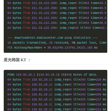
64
 bytes 
from
211.33
.
122.250
:
 icmp_req
=
5
 ttl
=
54
 time
=
39.1
64
 bytes 
from
211.33
.
122.250
:
 icmp_req
=
6
 ttl
=
54
 time
=
40.5
64
 bytes 
from
211.33
.
122.250
:
 icmp_req
=
7
 ttl
=
54
 time
=
39.0
64
 bytes 
from
211.33
.
122.250
:
 icmp_req
=
8
 ttl
=
54
 time
=
39.6
64
 bytes 
from
211.33
.
122.250
:
 icmp_req
=
9
 ttl
=
54
 time
=
38.9
64
 bytes 
from
211.33
.
122.250
:
 icmp_req
=
10
 ttl
=
54
 time
=
42.3
 m
---
 downloadtest
.
kdatacenter
.
com ping statistics 
---
10
 packets transmitted
,
10
 received
,
0
%
 packet loss
,
 time 
9
rtt min
/
avg
/
max
/
mdev 
=
38.931
/
40.137
/
42.341
/
1.165
 ms
星光韩国 KT ：
PING 
210.92
.
18.1
(
210.92
.
18.1
)
56
(
84
)
 bytes of data
.
64
 bytes 
from
210.92
.
18.1
:
 icmp_req
=
1
 ttl
=
243
 time
=
216
64
 bytes 
from
210.92
.
18.1
:
 icmp_req
=
2
 ttl
=
243
 time
=
209
64
 bytes 
from
210.92
.
18.1
:
 icmp_req
=
3
 ttl
=
243
 time
=
216
64
 bytes 
from
210.92
.
18.1
:
 icmp_req
=
4
 ttl
=
243
 time
=
209
64
 bytes 
from
210.92
.
18.1
:
 icmp_req
=
5
 ttl
=
243
 time
=
217
64
 bytes 
from
210.92
.
18.1
:
 icmp_req
=
6
 ttl
=
243
 time
=
216
64
 bytes 
from
210.92
.
18.1
:
 icmp_req
=
7
 ttl
=
243
 time
=
211