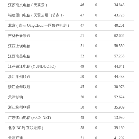
江苏南京电信 ( 天翼云 )
46
0
34.843
福建厦门电信 ( 天翼云厦门节点 1)
47
0
43.725
北京 ( 青云 QingCloud 一区鲁谷机房 )
47
0
40.261
吉林长春铁通
51
0
62.664
江西上饶电信
51
0
58.559
江西南昌电信
52
0
57.235
江苏镇江电信 (YUNDUO.IO)
49
0
44.841
浙江湖州联通
50
0
44.433
浙江金华联通
45
0
30.973
天津移动
50
0
52.624
浙江杭州联通
50
0
35.909
广东佛山电信 (30CN.NET)
48
0
13.930
北京 BGP( 互联港湾 )
58
0
39.169
天津联通
51
0
41.292