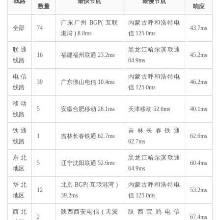
线路
最快节点
最慢节点
数量
响应
广东广州 BGP( 互联
内蒙古呼和浩特电
全部
74
43.7ms
港湾 ) 8.8ms
信 125.0ms
联通
黑龙江哈尔滨联通
16
福建福州联通 23.2ms
45.2ms
线路
64.9ms
电信
内蒙古呼和浩特电
39
广东佛山电信 10.4ms
46.2ms
线路
信 125.0ms
移动
5
安徽合肥移动 28.1ms
天津移动 52.6ms
40.1ms
线路
铁通
吉林长春铁通
1
吉林长春铁通 62.7ms
62.6ms
线路
62.7ms
东北
黑龙江哈尔滨联通
5
辽宁沈阳联通 52.6ms
60.4ms
地区
64.9ms
华北
北京 BGP( 互联港湾 )
内蒙古呼和浩特电
12
53.2ms
地区
39.2ms
信 125.0ms
西北
陕西西安电信 ( 天翼
陕西宝鸡电信
2
67.4ms