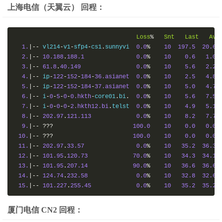
上海电信（天翼云） 回程：
Loss
%
Snt
Last
Avg
1.
|--
 vl214
-
v1
-
sfp4
-
cs1
.
sunnyvi  
0.0
%
10
197.5
20.6
2.
|--
10.188
.
188.1
0.0
%
10
0.6
1.0
3.
|--
61.8
.
40.149
0.0
%
10
5.6
2.2
4.
|--
 ip
-
122
-
152
-
184
-
36.asianet
0.0
%
10
2.5
4.8
5.
|--
 ip
-
122
-
152
-
184
-
37.asianet
0.0
%
10
5.0
4.7
6.
|--
 i
-
0
-
5
-
0
-
0.hkth
-
core01
.
bi
.
0.0
%
10
5.6
7.5
7.
|--
 i
-
0
-
0
-
0
-
2.hkth12.bi
.
telst  
0.0
%
10
4.9
5.1
8.
|--
202.97
.
121.113
0.0
%
10
8.2
7.7
9.
|--
???
100.0
10
0.0
0.0
10.
|--
???
100.0
10
0.0
0.0
11.
|--
202.97
.
33.57
0.0
%
10
35.2
36.3
12.
|--
101.95
.
120.73
70.0
%
10
34.3
34.1
13.
|--
101.95
.
207.14
90.0
%
10
36.6
36.6
14.
|--
124.74
.
232.58
0.0
%
10
32.8
32.6
15.
|--
101.227
.
255.45
0.0
%
10
35.2
35.2
厦门电信 CN2 回程：