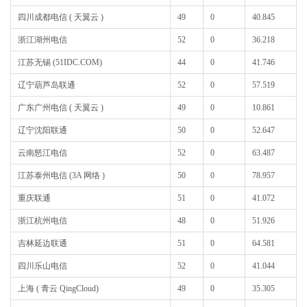
四川成都电信 ( 天翼云 )
49
0
40.845
浙江湖州电信
52
0
36.218
江苏无锡 (51IDC.COM)
44
0
41.746
辽宁葫芦岛联通
52
0
57.519
广东广州电信 ( 天翼云 )
49
0
10.861
辽宁沈阳联通
50
0
52.647
云南怒江电信
52
0
63.487
江苏泰州电信 (3A 网络 )
50
0
78.957
重庆联通
51
0
41.072
浙江杭州电信
48
0
51.926
吉林延边联通
51
0
64.581
四川乐山电信
52
0
41.044
上海 ( 青云 QingCloud)
49
0
35.305