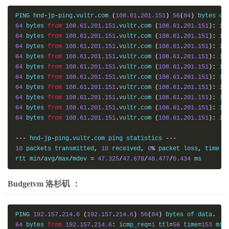
PING hnd
-
jp
-
ping
.
vultr
.
com 
(
108.61
.
201.151
)
56
(
84
)
 bytes of
64
 bytes 
from
108.61
.
201.151
.
vultr
.
com 
(
108.61
.
201.151
):
 ic
64
 bytes 
from
108.61
.
201.151
.
vultr
.
com 
(
108.61
.
201.151
):
 ic
64
 bytes 
from
108.61
.
201.151
.
vultr
.
com 
(
108.61
.
201.151
):
 ic
64
 bytes 
from
108.61
.
201.151
.
vultr
.
com 
(
108.61
.
201.151
):
 ic
64
 bytes 
from
108.61
.
201.151
.
vultr
.
com 
(
108.61
.
201.151
):
 ic
64
 bytes 
from
108.61
.
201.151
.
vultr
.
com 
(
108.61
.
201.151
):
 ic
64
 bytes 
from
108.61
.
201.151
.
vultr
.
com 
(
108.61
.
201.151
):
 ic
64
 bytes 
from
108.61
.
201.151
.
vultr
.
com 
(
108.61
.
201.151
):
 ic
64
 bytes 
from
108.61
.
201.151
.
vultr
.
com 
(
108.61
.
201.151
):
 ic
64
 bytes 
from
108.61
.
201.151
.
vultr
.
com 
(
108.61
.
201.151
):
 ic
---
 hnd
-
jp
-
ping
.
vultr
.
com ping statistics 
---
10
 packets transmitted
,
10
 received
,
0
%
 packet loss
,
 time 
9
rtt min
/
avg
/
max
/
mdev 
=
47.325
/
47.678
/
48.477
/
0.434
 ms
Budgetvm 洛杉矶 ：
PING 
192.157
.
214.6
(
192.157
.
214.6
)
56
(
84
)
 bytes of data
.
64
 bytes 
from
192.157
.
214.6
:
 icmp_req
=
1
 ttl
=
56
 time
=
153