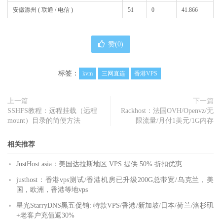
安徽滁州 ( 联通 / 电信 )
51
0
41.866
赞(
0
)
标签：
kvm
三网直连
香港VPS
上一篇
下一篇
SSHFS教程：远程挂载（远程
Rackhost：法国OVH/Openvz/无
mount）目录的简便方法
限流量/月付1美元/1G内存
相关推荐
JustHost.asia：美国达拉斯地区 VPS 提供 50% 折扣优惠
justhost：香港vps测试/香港机房已升级200G总带宽/乌克兰，美
国，欧洲，香港等地vps
星光StarryDNS黑五促销: 特款VPS/香港/新加坡/日本/荷兰/洛杉矶
+老客户充值返30%