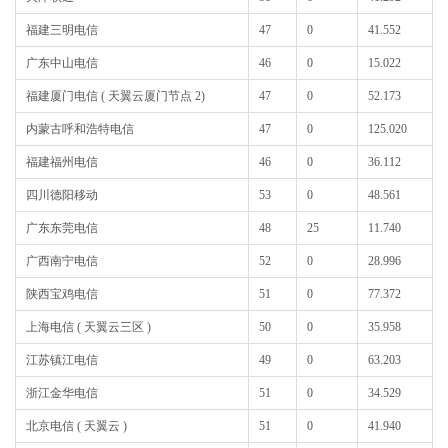
福建三明电信
47
0
41.552
广东中山电信
46
0
15.022
福建厦门电信 ( 天翼云厦门节点 2)
47
0
52.173
内蒙古呼和浩特电信
47
0
125.020
福建福州电信
46
0
36.112
四川德阳移动
53
0
48.561
广东东莞电信
48
25
11.740
广西南宁电信
52
0
28.996
陕西宝鸡电信
51
0
77.372
上海电信 ( 天翼云三区 )
50
0
35.958
江苏镇江电信
49
0
63.203
浙江金华电信
51
0
34.529
北京电信 ( 天翼云 )
51
0
41.940