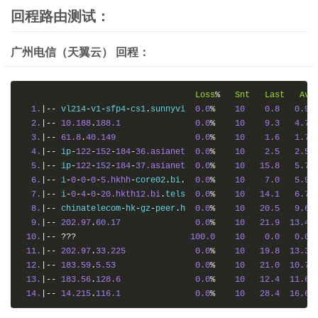
回程路由测试：
广州电信（天翼云） 回程：
Loss
%
Snt
Last
Avg
1.
|--
 vl214
-
v1
-
sfp4
-
cs1
.
sunnyvi  
0.0
%
10
0.8
0.9
2.
|--
10.188
.
188.1
0.0
%
10
9.3
4.7
3.
|--
61.8
.
40.149
0.0
%
10
1.6
1.7
4.
|--
 ip
-
122
-
152
-
184
-
36.asianet
0.0
%
10
2.5
2.5
5.
|--
 ip
-
122
-
152
-
184
-
37.asianet
0.0
%
10
15.8
5.7
6.
|--
 i
-
0
-
0
-
0
-
5.hkhh
-
core02
.
bi
.
0.0
%
10
7.0
5.9
7.
|--
 i
-
0
-
4
-
0
-
20.hkth12.bi
.
tels  
0.0
%
10
14.1
6.7
8.
|--
 chinatelecom
-
hk
-
gz
-
peer
.
h  
0.0
%
10
20.5
9.6
9.
|--
202.97
.
60.17
0.0
%
10
21.9
13.4
10.
|--
???
100.0
10
0.0
0.0
11.
|--
202.97
.
33.225
0.0
%
10
19.8
13.3
12.
|--
183.59
.
5.53
0.0
%
10
21.0
10.7
13.
|--
183.56
.
128.6
0.0
%
10
12.4
11.6
14.
|--
14.215
.
116.1
0.0
%
10
28.4
16.6