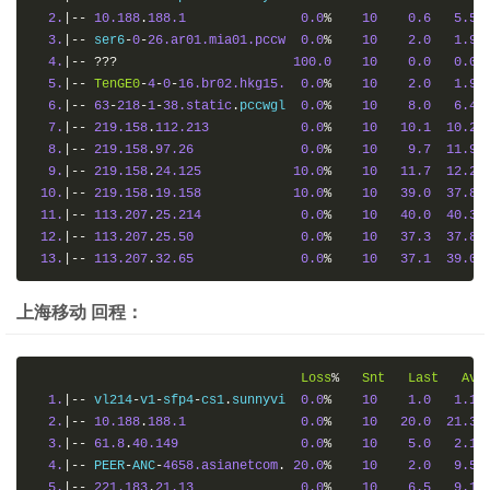
2.
|--
10.188
.
188.1
0.0
%
10
0.6
5.5
3.
|--
 ser6
-
0
-
26.ar01.mia01.pccw
0.0
%
10
2.0
1.9
4.
|--
???
100.0
10
0.0
0.0
5.
|--
TenGE0
-
4
-
0
-
16.br02.hkg15.
0.0
%
10
2.0
1.9
6.
|--
63
-
218
-
1
-
38.static
.
pccwgl  
0.0
%
10
8.0
6.4
7.
|--
219.158
.
112.213
0.0
%
10
10.1
10.2
8.
|--
219.158
.
97.26
0.0
%
10
9.7
11.9
9.
|--
219.158
.
24.125
10.0
%
10
11.7
12.2
10.
|--
219.158
.
19.158
10.0
%
10
39.0
37.8
11.
|--
113.207
.
25.214
0.0
%
10
40.0
40.3
12.
|--
113.207
.
25.50
0.0
%
10
37.3
37.8
13.
|--
113.207
.
32.65
0.0
%
10
37.1
39.0
上海移动 回程：
Loss
%
Snt
Last
Avg
1.
|--
 vl214
-
v1
-
sfp4
-
cs1
.
sunnyvi  
0.0
%
10
1.0
1.1
2.
|--
10.188
.
188.1
0.0
%
10
20.0
21.3
3.
|--
61.8
.
40.149
0.0
%
10
5.0
2.1
4.
|--
 PEER
-
ANC
-
4658.asianetcom
.
20.0
%
10
2.0
9.5
5.
|--
221.183
.
21.13
0.0
%
10
6.5
9.1