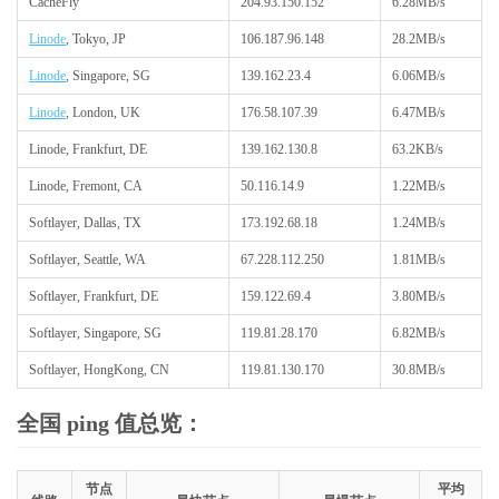
CacheFly
204.93.150.152
6.28MB/s
Linode
, Tokyo, JP
106.187.96.148
28.2MB/s
Linode
, Singapore, SG
139.162.23.4
6.06MB/s
Linode
, London, UK
176.58.107.39
6.47MB/s
Linode, Frankfurt, DE
139.162.130.8
63.2KB/s
Linode, Fremont, CA
50.116.14.9
1.22MB/s
Softlayer, Dallas, TX
173.192.68.18
1.24MB/s
Softlayer, Seattle, WA
67.228.112.250
1.81MB/s
Softlayer, Frankfurt, DE
159.122.69.4
3.80MB/s
Softlayer, Singapore, SG
119.81.28.170
6.82MB/s
Softlayer, HongKong, CN
119.81.130.170
30.8MB/s
全国 ping 值总览：
节点
平均