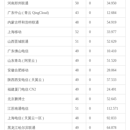
河南郑州联通
50
0
34.950
广东中山 ( 青云 QingCloud)
43
0
12.684
内蒙古呼和浩特联通
48
0
54.919
上海移动
52
0
33.977
山西晋城联通
51
0
52.629
广东佛山电信
49
0
10.410
山东青岛 ( 阿里云 )
49
0
51.520
安徽合肥移动
48
0
28.064
陕西西安电信 ( 天翼云 )
49
0
57.533
福建厦门电信 CN2
49
0
24.491
北京鹏博士
46
0
52.645
江苏南通电信
51
0
112.571
上海电信 ( 天翼云一区 )
48
0
92.833
黑龙江哈尔滨联通
49
0
64.878