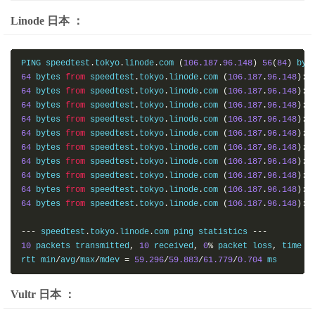
Linode 日本 ：
PING speedtest
.
tokyo
.
linode
.
com 
(
106.187
.
96.148
)
56
(
84
)
 byt
64
 bytes 
from
 speedtest
.
tokyo
.
linode
.
com 
(
106.187
.
96.148
):
 
64
 bytes 
from
 speedtest
.
tokyo
.
linode
.
com 
(
106.187
.
96.148
):
 
64
 bytes 
from
 speedtest
.
tokyo
.
linode
.
com 
(
106.187
.
96.148
):
 
64
 bytes 
from
 speedtest
.
tokyo
.
linode
.
com 
(
106.187
.
96.148
):
 
64
 bytes 
from
 speedtest
.
tokyo
.
linode
.
com 
(
106.187
.
96.148
):
 
64
 bytes 
from
 speedtest
.
tokyo
.
linode
.
com 
(
106.187
.
96.148
):
 
64
 bytes 
from
 speedtest
.
tokyo
.
linode
.
com 
(
106.187
.
96.148
):
 
64
 bytes 
from
 speedtest
.
tokyo
.
linode
.
com 
(
106.187
.
96.148
):
 
64
 bytes 
from
 speedtest
.
tokyo
.
linode
.
com 
(
106.187
.
96.148
):
 
64
 bytes 
from
 speedtest
.
tokyo
.
linode
.
com 
(
106.187
.
96.148
):
 
---
 speedtest
.
tokyo
.
linode
.
com ping statistics 
---
10
 packets transmitted
,
10
 received
,
0
%
 packet loss
,
 time 
9
rtt min
/
avg
/
max
/
mdev 
=
59.296
/
59.883
/
61.779
/
0.704
 ms
Vultr 日本 ：