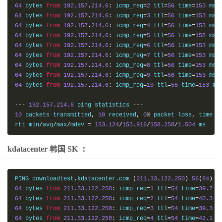
64
 bytes 
from
192.157
.
214.6
:
 icmp_req
=
2
 ttl
=
56
 time
=
153
64
 bytes 
from
192.157
.
214.6
:
 icmp_req
=
3
 ttl
=
56
 time
=
153
64
 bytes 
from
192.157
.
214.6
:
 icmp_req
=
4
 ttl
=
56
 time
=
153
64
 bytes 
from
192.157
.
214.6
:
 icmp_req
=
5
 ttl
=
56
 time
=
158
64
 bytes 
from
192.157
.
214.6
:
 icmp_req
=
6
 ttl
=
56
 time
=
153
64
 bytes 
from
192.157
.
214.6
:
 icmp_req
=
7
 ttl
=
56
 time
=
153
64
 bytes 
from
192.157
.
214.6
:
 icmp_req
=
8
 ttl
=
56
 time
=
153
64
 bytes 
from
192.157
.
214.6
:
 icmp_req
=
9
 ttl
=
56
 time
=
153
64
 bytes 
from
192.157
.
214.6
:
 icmp_req
=
10
 ttl
=
56
 time
=
153
 ms

---
192.157
.
214.6
 ping statistics 
---
10
 packets transmitted
,
10
 received
,
0
%
 packet loss
,
 time 
9
rtt min
/
avg
/
max
/
mdev 
=
153.124
/
153.916
/
158.258
/
1.504
 ms
kdatacenter 韩国 SK ：
PING downloadtest
.
kdatacenter
.
com 
(
211.33
.
122.250
)
56
(
84
)
 b
64
 bytes 
from
211.33
.
122.250
:
 icmp_req
=
1
 ttl
=
54
 time
=
39.7
64
 bytes 
from
211.33
.
122.250
:
 icmp_req
=
2
 ttl
=
54
 time
=
40.3
64
 bytes 
from
211.33
.
122.250
:
 icmp_req
=
3
 ttl
=
54
 time
=
39.3
64
 bytes 
from
211.33
.
122.250
:
 icmp_req
=
4
 ttl
=
54
 time
=
42.1