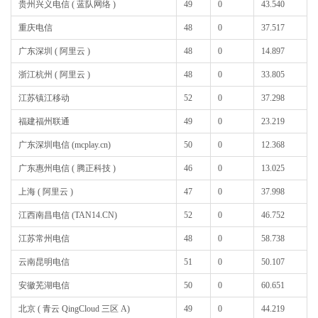
贵州兴义电信 ( 蓝队网络 )
49
0
43.540
重庆电信
48
0
37.517
广东深圳 ( 阿里云 )
48
0
14.897
浙江杭州 ( 阿里云 )
48
0
33.805
江苏镇江移动
52
0
37.298
福建福州联通
49
0
23.219
广东深圳电信 (mcplay.cn)
50
0
12.368
广东惠州电信 ( 腾正科技 )
46
0
13.025
上海 ( 阿里云 )
47
0
37.998
江西南昌电信 (TAN14.CN)
52
0
46.752
江苏常州电信
48
0
58.738
云南昆明电信
51
0
50.107
安徽芜湖电信
50
0
60.651
北京 ( 青云 QingCloud 三区 A)
49
0
44.219