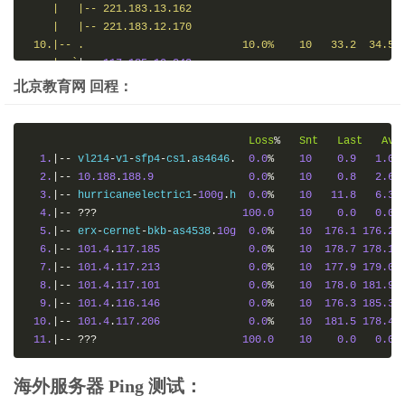
    |   |-- 221.183.13.162

    |   |-- 221.183.12.170

 10.|-- .                         10.0%    10   33.2  34.5  
    |  `
|--
117.185
.
10.242
11.
|--
.
10.0
%
10
37.3
45.7
北京教育网 回程：
|
`|-- 120.204.197.90
Loss
%
Snt
Last
Avg
1.
|--
 vl214
-
v1
-
sfp4
-
cs1
.
as4646
.
0.0
%
10
0.9
1.0
2.
|--
10.188
.
188.9
0.0
%
10
0.8
2.6
3.
|--
 hurricaneelectric1
-
100g
.
h  
0.0
%
10
11.8
6.3
4.
|--
???
100.0
10
0.0
0.0
5.
|--
 erx
-
cernet
-
bkb
-
as4538
.
10g
0.0
%
10
176.1
176.2
6.
|--
101.4
.
117.185
0.0
%
10
178.7
178.1
7.
|--
101.4
.
117.213
0.0
%
10
177.9
179.0
8.
|--
101.4
.
117.101
0.0
%
10
178.0
181.9
9.
|--
101.4
.
116.146
0.0
%
10
176.3
185.3
10.
|--
101.4
.
117.206
0.0
%
10
181.5
178.4
11.
|--
???
100.0
10
0.0
0.0
海外服务器 Ping 测试：