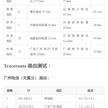
地区
云 ) 57.5ms
77.4ms
西南
云南怒江电信
8
重庆电信 37.5ms
45.7ms
地区
63.5ms
华中
河南郑州联通
1
河南郑州联通 35.0ms
34.9ms
地区
35.0ms
华东
江苏南通电信
35
福建福州联通 23.2ms
45.9ms
地区
112.6ms
华南
广东广州 BGP( 互联
广西南宁电信
11
13.8ms
地区
港湾 ) 8.8ms
29.0ms
Traceroute 路由测试：
广州电信（天翼云） 路由 :
跳数
IP
地区
延迟
1
192.168.0.1
局域网
0.2 / 0.2 / 0.2
2
14.215.116.1
广东广州 电信
1.2 / 1.6 / 2.1