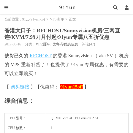
当前位置：
91云(91yun.co)
>
VPS测评
>
正文
香港大口子：RFCHOST/Sunnyvision机房/三网直
连/KVM/7.99刀月付起/91yun专属八五折优惠
2017-05-16
分类：
VPS测评
/
优惠码/优惠信息
评论(47)
缺货已久的
RFCHOST
的香港 Sunnyvision （ aka SV ）机房
的 VPS 重新补货了！也提供了 91yun 专属优惠，有需要的
可以立即购买！
【
购买链接
】【优惠码：
91yun15off
】
综合信息：
CPU 型号：
QEMU Virtual CPU version 2.5+
CPU 核数：
1