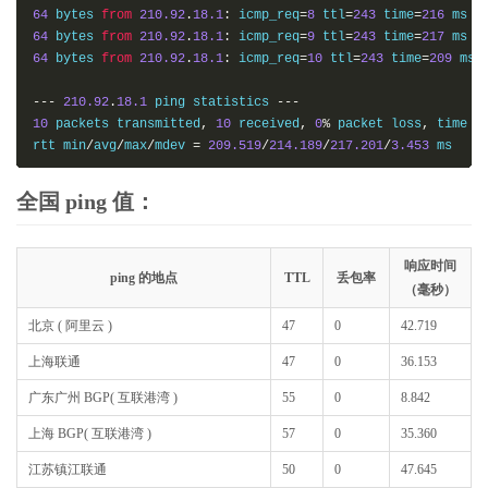
64
 bytes 
from
210.92
.
18.1
:
 icmp_req
=
8
 ttl
=
243
 time
=
216
64
 bytes 
from
210.92
.
18.1
:
 icmp_req
=
9
 ttl
=
243
 time
=
217
64
 bytes 
from
210.92
.
18.1
:
 icmp_req
=
10
 ttl
=
243
 time
=
209
 ms

---
210.92
.
18.1
 ping statistics 
---
10
 packets transmitted
,
10
 received
,
0
%
 packet loss
,
 time 
9
rtt min
/
avg
/
max
/
mdev 
=
209.519
/
214.189
/
217.201
/
3.453
 ms
全国 ping 值：
响应时间
ping 的地点
TTL
丢包率
（毫秒）
北京 ( 阿里云 )
47
0
42.719
上海联通
47
0
36.153
广东广州 BGP( 互联港湾 )
55
0
8.842
上海 BGP( 互联港湾 )
57
0
35.360
江苏镇江联通
50
0
47.645