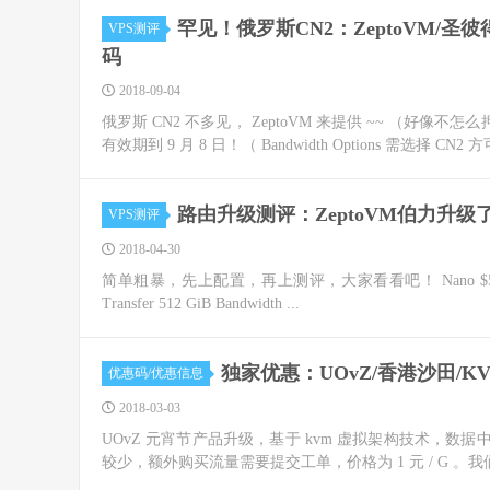
罕见！俄罗斯CN2：ZeptoVM/圣彼
VPS测评
码
2018-09-04
俄罗斯 CN2 不多见， ZeptoVM 来提供 ~~ （好像不怎么押
有效期到 9 月 8 日！（ Bandwidth Options 需选择 CN2 方可
路由升级测评：ZeptoVM伯力升
VPS测评
2018-04-30
简单粗暴，先上配置，再上测评，大家看看吧！ Nano $5 / mo ; $50 
Transfer 512 GiB Bandwidth ...
独家优惠：UOvZ/香港沙田/KVM
优惠码/优惠信息
2018-03-03
UOvZ 元宵节产品升级，基于 kvm 虚拟架构技术，数据
较少，额外购买流量需要提交工单，价格为 1 元 / G 。我们有独家