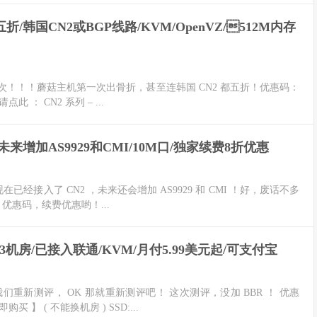
/韩国CN2或BGP线路/KVM/OpenVZ/512M内存
！！！蘑菇主机第一次出骨折，甚至连韩国 CN2 都五折！优惠码：
点此 ： CN2 系列 – ...
N2/未来增加AS9929和CMI/10M口/独家续费8折优惠
，现在已经接入了 CN2 ，未来还会增加 AS9929 和 CMI ！好，废话不多
1 优惠码，续费优惠哟！...
矶C3机房/已接入联通/KVM/月付5.99美元起/可支付宝
新测评， OK 那就重新测评吧！ 这次测评，没加 BBR ！ 优惠
即购买 】 ( 不能换机房 ) SSD:...