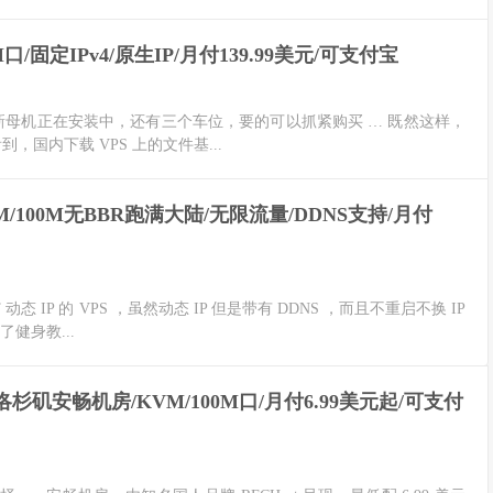
M口/固定IPv4/原生IP/月付139.99美元/可支付宝
库存，新母机正在安装中，还有三个车位，要的可以抓紧购买 … 既然这样，
看到，国内下载 VPS 上的文件基...
KVM/100M无BBR跑满大陆/无限流量/DDNS支持/月付
态 IP 的 VPS ，虽然动态 IP 但是带有 DDNS ，而且不重启不换 IP
了健身教...
/洛杉矶安畅机房/KVM/100M口/月付6.99美元起/可支付