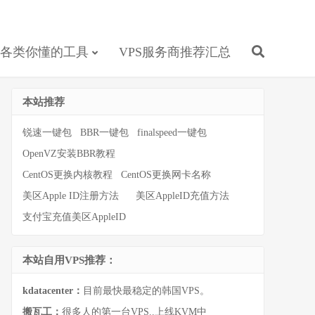
各类你懂的工具
VPS服务商推荐汇总
本站推荐
锐速一键包
BBR一键包
finalspeed一键包
OpenVZ安装BBR教程
CentOS更换内核教程
CentOS更换网卡名称
美区Apple ID注册方法
美区AppleID充值方法
支付宝充值美区AppleID
本站自用VPS推荐：
kdatacenter：
目前最快最稳定的韩国VPS。
搬瓦工：
很多人的第一台VPS..上线KVM中