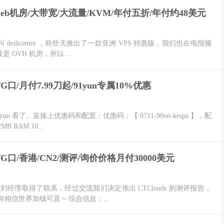
seweb机房/大带宽/大流量/KVM/年付五折/年付约48美元
面板叫 dedicenter ，前些天推出了一款亚洲 VPS 特惠版，我们也在电报频
是 OVH 机房，所以...
G口/月付7.99刀起/91yun专属10%优惠
看了。直接上优惠码和配置：优惠码：【 0711-90on-kespa 】，配
B RAM 10...
G口/香港/CN2/测评/询价价格月付30000美元
clouds 的刘经理取得了联系，经过交流我们决定推出 CTClouds 的测评报告，
信世界加钱可及 ~ 综合信息：...