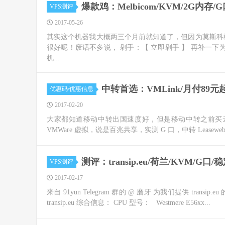
爆款鸡：Melbicom/KVM/2G内
VPS测评
2017-05-26
其实这个机器我大概两三个月前就知道了，但因为莫斯科机
很好呢！废话不多说， 剁手：【 立即剁手 】 再补一下为
机...
中转首选：VMLink/月付89元
优惠码/优惠信息
2017-02-20
大家都知道移动中转出国速度好，但是移动中转之前买云朵什
VMWare 虚拟，说是百兆共享，实测 G 口，中转 Leasewe
测评：transip.eu/荷兰/KVM/G口/
VPS测评
2017-02-17
来自 91yun Telegram 群的 @ 磨牙 为我们提供 tra
transip.eu 综合信息： CPU 型号： Westmere E56xx...