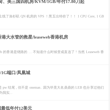
、荷、美三国四机房/KVM/1GB/年付17.80刀起
线了洛杉矶 QN 机房的 VPS ！黑五出特价了！！ 1 CPU Core, 1 GB
er后香港大水管的救星/leaseweb香港机房
aseweb 的香港是绕路的 … 不知道什么时候变成直连了 ! 当然 Leaseweb 香
元/1G端口/凤凰城
虽然域名是 pw 结尾 , 但不是 oneman.. 因为毕竟大名鼎鼎的 LEB 也分享过他们
我实...
英国最低年付12美元