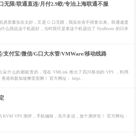
存/G口无限/联通直连/月付2.9欧/专治上海联通不服
房质量实在太好，又是 G 口无限，我实在舍不得拿出来。联通速度
什么我说这个机器好，当时我可是拿这个机器拉了 NyaBoom 的日本
起/支付宝/微信/G口大水管/VMWare/移动线路
么的都挺贵的，现在 VMLink 推出了四川移动的 VPS ，利用
b 香港和新加坡爽歪歪啊！ 官方网址： https...
稳定
nsip.eu 的 KVM VPS 测评，手机编辑，先不多说，放个测评先！ 官方网站：