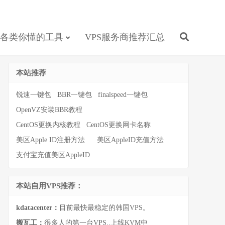
各类你懂的工具
VPS服务商推荐汇总
本站推荐
锐速一键包
BBR一键包
finalspeed一键包
OpenVZ安装BBR教程
CentOS更换内核教程
CentOS更换网卡名称
美区Apple ID注册方法
美区AppleID充值方法
支付宝充值美区AppleID
本站自用VPS推荐：
kdatacenter：
目前最快最稳定的韩国VPS。
搬瓦工：
很多人的第一台VPS..上线KVM中