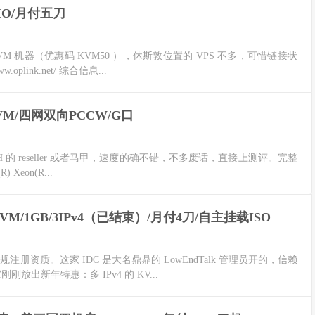
高IO/月付五刀
KVM 机器（优惠码 KVM50 ），休斯敦位置的 VPS 不多，可惜链接状
link.net/ 综合信息...
/KVM/四网双向PCCW/G口
 OAH 的 reseller 或者马甲，速度的确不错，不多废话，直接上测评。完整
Xeon(R...
KVM/1GB/3IPv4（已结束）/月付4刀/自主挂载ISO
正规注册资质。这家 IDC 是大名鼎鼎的 LowEndTalk 管理员开的，信赖
出新年特惠：多 IPv4 的 KV...