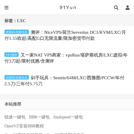
标签：LXC
测评：NiceVPS/荷兰Serverius DC1/KVM/LXC/月
优惠码/优惠信息
付1.55欧起/高配G口无限流量/限加密货币付款
又一家NAT VPS商家：vpsRus/堪萨斯机房/LXC虚拟/年
VPS测评
付3刀起/限时优惠/含测评
剁手玩具：Sentris/64M/LXC/西雅图/PCCW/年付
优惠码/优惠信息
2.5刀/三年付5.75刀
本站推荐
锐速一键包
BBR一键包
finalspeed一键包
OpenVZ安装BBR教程