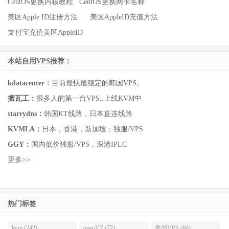
CentOS更换内核教程
CentOS更换网卡名称
美区Apple ID注册方法
美区AppleID充值方法
支付宝充值美区AppleID
本站自用VPS推荐：
kdatacenter：
目前最快最稳定的韩国VPS。
搬瓦工：
很多人的第一台VPS..上线KVM中
starrydns：
韩国KT线路，日本直连线路
KVMLA：
日本，香港，新加坡：独服/VPS
GGY：
国内低价独服/VPS，深港IPLC
更多>>
热门标签
kvm (242)
openVZ (77)
美国VPS (66)