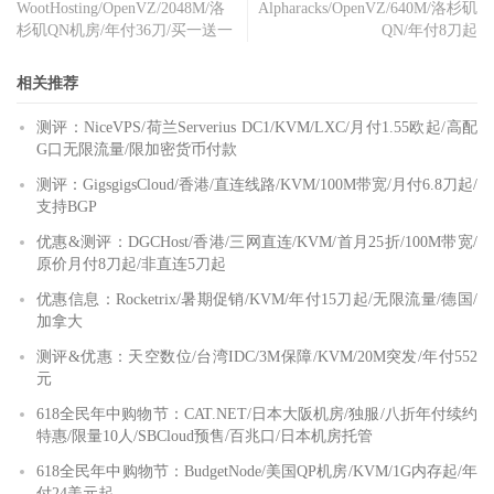
WootHosting/OpenVZ/2048M/洛
Alpharacks/OpenVZ/640M/洛杉矶
杉矶QN机房/年付36刀/买一送一
QN/年付8刀起
相关推荐
测评：NiceVPS/荷兰Serverius DC1/KVM/LXC/月付1.55欧起/高配
G口无限流量/限加密货币付款
测评：GigsgigsCloud/香港/直连线路/KVM/100M带宽/月付6.8刀起/
支持BGP
优惠&测评：DGCHost/香港/三网直连/KVM/首月25折/100M带宽/
原价月付8刀起/非直连5刀起
优惠信息：Rocketrix/暑期促销/KVM/年付15刀起/无限流量/德国/
加拿大
测评&优惠：天空数位/台湾IDC/3M保障/KVM/20M突发/年付552
元
618全民年中购物节：CAT.NET/日本大阪机房/独服/八折年付续约
特惠/限量10人/SBCloud预售/百兆口/日本机房托管
618全民年中购物节：BudgetNode/美国QP机房/KVM/1G内存起/年
付24美元起