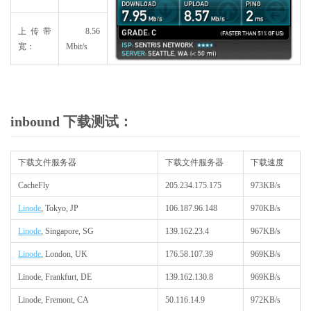
上传带
8.56
宽：
Mbit/s
inbound 下载测试：
下载文件服务器
下载文件服务器
下载速度
CacheFly
205.234.175.175
973KB/s
Linode
, Tokyo, JP
106.187.96.148
970KB/s
Linode
, Singapore, SG
139.162.23.4
967KB/s
Linode
, London, UK
176.58.107.39
969KB/s
Linode, Frankfurt, DE
139.162.130.8
969KB/s
Linode, Fremont, CA
50.116.14.9
972KB/s