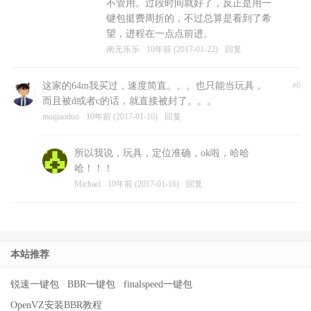
不管用。过段时间就好了，反正是用一
键包挺费周折的，不过总算是看到了希
望，进程在一点点前进。
南无乐乐
10年前 (2017-01-22)
回复
这家的64m我买过，速度简直。。。也只能当玩具，
#0
而且被d或者c的话，就直接被封了。。。
moqiaoduo
10年前 (2017-01-16)
回复
所以我说，玩具，定位准确，ok啦，哈哈
哈！！！
Michael
10年前 (2017-01-16)
回复
本站推荐
锐速一键包
BBR一键包
finalspeed一键包
OpenVZ安装BBR教程