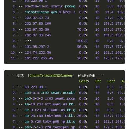
1.
|--
63.223
.
98.1
0.0
%
10
0.4
0.3
2.
|--
63
-
216
-
14
-
61.static
.
pccwg  
0.0
%
10
5.8
13.1
3.
|--
 chinatelecom
.
ge9
-
9.br02.s
0.0
%
10
21.4
19.8
4.
|--
202.97
.
50.73
0.0
%
10
21.0
20.2
5.
|--
202.97
.
50.109
0.0
%
10
176.2
175.1
6.
|--
202.97
.
35.89
70.0
%
10
173.0
173.3
7.
|--
202.97
.
33.245
0.0
%
10
191.6
192.4
8.
|--
???
100.0
10
0.0
0.0
9.
|--
101.95
.
207.2
90.0
%
10
177.8
177.8
10.
|--
124.74
.
232.58
0.0
%
10
161.3
162.3
11.
|--
101.227
.
255.45
10.0
%
10
175.7
175.2
===
测试
[
ChinaTelecomCN2Xiamen
]
的回程路由
===
Loss
%
Snt
Last
Avg
1.
|--
63.223
.
98.1
0.0
%
10
0.3
0.3
2.
|--
 ge3
-
0.3
.
cr02
.
sea01
.
pccwbt  
0.0
%
10
0.5
12.7
3.
|--
 ge0
-
0
-
0
-
3.cr03.sea01.pccw
0.0
%
10
1.0
0.9
4.
|--
 ae
-
16.r04.sttlwa01.us
.
bb
.
0.0
%
10
0.8
1.1
5.
|--
 ae
-
9.r20.sttlwa01.us
.
bb
.
g  
0.0
%
10
0.8
1.0
6.
|--
 ae
-
23.r30.tokyjp05.jp
.
bb
.
20.0
%
10
123.7
122.2
7.
|--
 ae
-
9.r26.tokyjp05.jp
.
bb
.
g  
0.0
%
10
101.6
108.9
8.
|--
 p64
-
7
-
1
-
3.r26.tokyjp05.jp
0.0
%
10
172.7
158.4