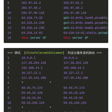
8
202.97
.
91.2
202.97
.
91.2
9
202.97
.
50.2
202.97
.
50.2
10
202.97
.
90.118
202.97
.
90.118
11
63.218
.
73.33
    	ge5
-
15.br01.lax05.pccwbtn
.
12
63.216
.
14.238
   	ge3
-
13.br01.sea01.pccwbtn
.
13
63.216
.
14.238
   	ge3
-
13.br01.sea01.pccwbtn
.
14
63.216
.
14.62
63
-
216
-
14
-
62.static
.
pccwglo
15
this
 server IP    	
this
===
测试
[
ChinaTelecomCN2Xiamen
]
到这台服务器的路由
===
1
10.0
.
0.1
10.0
.
0.1
2
117.28
.
254.129
117.28
.
254.129
3
192.168
.
14.1
192.168
.
14.1
4
10.127
.
12.1
10.127
.
12.1
5
117.25
.
141.109
117.25
.
141.109
6
*
*
7
59.43
.
74.173
59.43
.
74.173
8
59.43
.
19.125
59.43
.
19.125
9
59.43
.
19.54
59.43
.
19.54
10
59.43
.
246.134
59.43
.
246.134
11
*
*