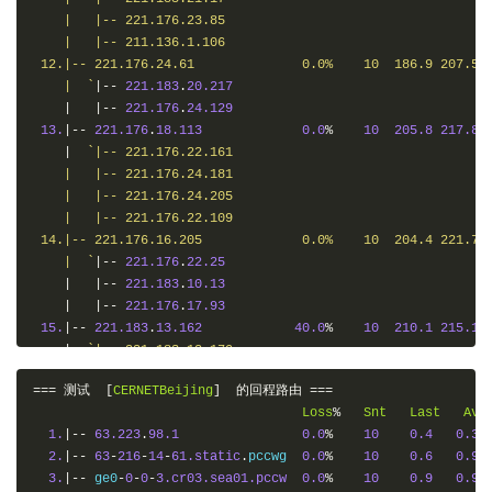
    |   |-- 221.176.23.85

    |   |-- 211.136.1.106

 12.|-- 221.176.24.61              0.0%    10  186.9 207.5 1
    |  `
|--
221.183
.
20.217
|
|--
221.176
.
24.129
13.
|--
221.176
.
18.113
0.0
%
10
205.8
217.8
|
`|-- 221.176.22.161

    |   |-- 221.176.24.181

    |   |-- 221.176.24.205

    |   |-- 221.176.22.109

 14.|-- 221.176.16.205             0.0%    10  204.4 221.7 2
    |  `
|--
221.176
.
22.25
|
|--
221.183
.
10.13
|
|--
221.176
.
17.93
15.
|--
221.183
.
13.162
40.0
%
10
210.1
215.1
|
`|-- 221.183.12.170

    |   |-- 221.183.12.174

===
测试
[
CERNETBeijing
]
的回程路由
===
    |   |-- 221.183.13.150

Loss
%
Snt
Last
Avg
 16.|-- .                         10.0%    10  220.8 218.2 2
1.
|--
63.223
.
98.1
0.0
%
10
0.4
0.3
    |  `
|--
117.185
.
10.234
2.
|--
63
-
216
-
14
-
61.static
.
pccwg  
0.0
%
10
0.6
0.9
|
|--
117.185
.
10.126
3.
|--
 ge0
-
0
-
0
-
3.cr03.sea01.pccw
0.0
%
10
0.9
0.9
17.
|--
.
10.0
%
10
225.3
217.5