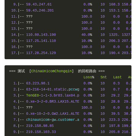
9.
|--
59.43
.
247.61
0.0
%
10
168.3
158.8
10.
|--
59.43
.
246.201
0.0
%
10
153.1
158.4
11.
|--
???
100.0
10
0.0
0.0
12.
|--
???
100.0
10
0.0
0.0
13.
|--
???
100.0
10
0.0
0.0
14.
|--
110.80
.
143.190
40.0
%
10
1325.
1327.
15.
|--
117.25
.
141.110
10.0
%
10
206.3
207.9
16.
|--
???
100.0
10
0.0
0.0
17.
|--
117.28
.
254.129
10.0
%
10
190.4
203.7
===
测试
[
ChinaUnicomChongqin
]
的回程路由
===
Loss
%
Snt
Last
Avg
1.
|--
63.223
.
98.1
0.0
%
10
0.3
0.3
2.
|--
63
-
216
-
14
-
61.static
.
pccwg  
0.0
%
10
0.7
0.8
3.
|--
TenGE0
-
1
-
1
-
3.br03.lax04.p
0.0
%
10
29.2
29.4
4.
|--
0.xe
-
3
-
2
-
0.BR3.LAX15.ALTE
0.0
%
10
28.8
29.3
5.
|--
???
100.0
10
0.0
0.0
6.
|--
0.xe
-
10
-
2
-
0.GW2.LAX1.ALTE
0.0
%
10
39.5
38.5
7.
|--
 chinaunicom
-
gw
.
customer
.
a  
0.0
%
10
223.3
226.3
8.
|--
219.158
.
98.85
0.0
%
10
197.8
199.5
9.
|--
219.158
.
103.33
0.0
%
10
205.8
210.7