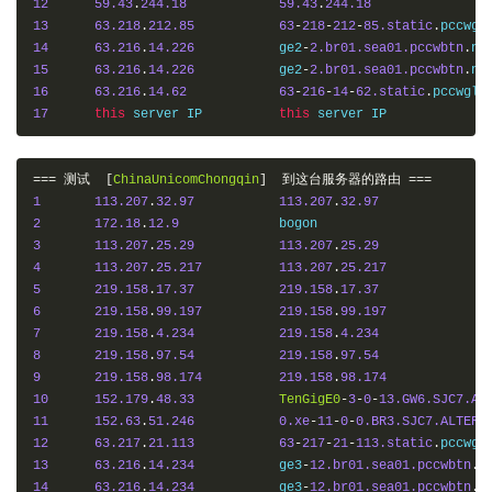
12
59.43
.
244.18
59.43
.
244.18
13
63.218
.
212.85
63
-
218
-
212
-
85.static
.
pccwgl
14
63.216
.
14.226
   	ge2
-
2.br01.sea01.pccwbtn
.
15
63.216
.
14.226
   	ge2
-
2.br01.sea01.pccwbtn
.
16
63.216
.
14.62
63
-
216
-
14
-
62.static
.
pccwglo
17
this
 server IP    	
this
===
测试
[
ChinaUnicomChongqin
]
到这台服务器的路由
===
1
113.207
.
32.97
113.207
.
32.97
2
172.18
.
12.9
3
113.207
.
25.29
113.207
.
25.29
4
113.207
.
25.217
113.207
.
25.217
5
219.158
.
17.37
219.158
.
17.37
6
219.158
.
99.197
219.158
.
99.197
7
219.158
.
4.234
219.158
.
4.234
8
219.158
.
97.54
219.158
.
97.54
9
219.158
.
98.174
219.158
.
98.174
10
152.179
.
48.33
TenGigE0
-
3
-
0
-
13.GW6.SJC7.AL
11
152.63
.
51.246
0.xe
-
11
-
0
-
0.BR3.SJC7.ALTER
.
12
63.217
.
21.113
63
-
217
-
21
-
113.static
.
pccwgl
13
63.216
.
14.234
   	ge3
-
12.br01.sea01.pccwbtn
.
14
63.216
.
14.234
   	ge3
-
12.br01.sea01.pccwbtn
.