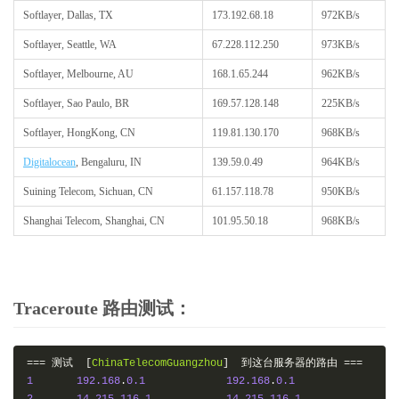
Softlayer, Dallas, TX
173.192.68.18
972KB/s
Softlayer, Seattle, WA
67.228.112.250
973KB/s
Softlayer, Melbourne, AU
168.1.65.244
962KB/s
Softlayer, Sao Paulo, BR
169.57.128.148
225KB/s
Softlayer, HongKong, CN
119.81.130.170
968KB/s
Digitalocean
, Bengaluru, IN
139.59.0.49
964KB/s
Suining Telecom, Sichuan, CN
61.157.118.78
950KB/s
Shanghai Telecom, Shanghai, CN
101.95.50.18
968KB/s
Traceroute 路由测试：
===
测试
[
ChinaTelecomGuangzhou
]
到这台服务器的路由
===
1
192.168
.
0.1
192.168
.
0.1