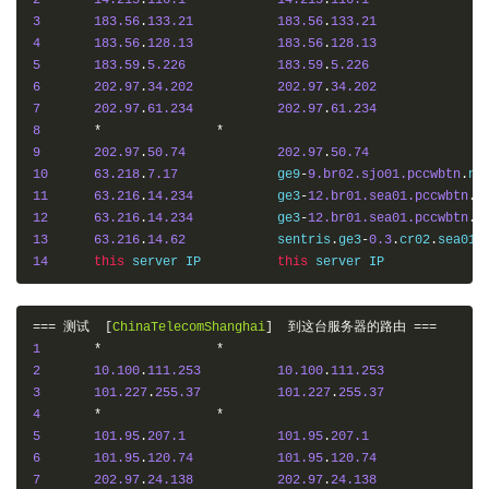
2
14.215
.
116.1
14.215
.
116.1
3
183.56
.
133.21
183.56
.
133.21
4
183.56
.
128.13
183.56
.
128.13
5
183.59
.
5.226
183.59
.
5.226
6
202.97
.
34.202
202.97
.
34.202
7
202.97
.
61.234
202.97
.
61.234
8
*
*
9
202.97
.
50.74
202.97
.
50.74
10
63.218
.
7.17
     	ge9
-
9.br02.sjo01.pccwbtn
.
11
63.216
.
14.234
   	ge3
-
12.br01.sea01.pccwbtn
.
12
63.216
.
14.234
   	ge3
-
12.br01.sea01.pccwbtn
.
13
63.216
.
14.62
    	sentris
.
ge3
-
0.3
.
cr02
.
sea01
.
14
this
 server IP    	
this
===
测试
[
ChinaTelecomShanghai
]
到这台服务器的路由
===
1
*
*
2
10.100
.
111.253
10.100
.
111.253
3
101.227
.
255.37
101.227
.
255.37
4
*
*
5
101.95
.
207.1
101.95
.
207.1
6
101.95
.
120.74
101.95
.
120.74
7
202.97
.
24.138
202.97
.
24.138