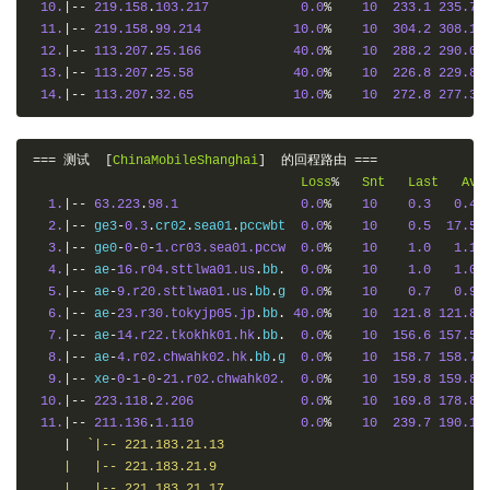
10.
|--
219.158
.
103.217
0.0
%
10
233.1
235.7
11.
|--
219.158
.
99.214
10.0
%
10
304.2
308.1
12.
|--
113.207
.
25.166
40.0
%
10
288.2
290.0
13.
|--
113.207
.
25.58
40.0
%
10
226.8
229.8
14.
|--
113.207
.
32.65
10.0
%
10
272.8
277.3
===
测试
[
ChinaMobileShanghai
]
的回程路由
===
Loss
%
Snt
Last
Avg
1.
|--
63.223
.
98.1
0.0
%
10
0.3
0.4
2.
|--
 ge3
-
0.3
.
cr02
.
sea01
.
pccwbt  
0.0
%
10
0.5
17.5
3.
|--
 ge0
-
0
-
0
-
1.cr03.sea01.pccw
0.0
%
10
1.0
1.1
4.
|--
 ae
-
16.r04.sttlwa01.us
.
bb
.
0.0
%
10
1.0
1.0
5.
|--
 ae
-
9.r20.sttlwa01.us
.
bb
.
g  
0.0
%
10
0.7
0.9
6.
|--
 ae
-
23.r30.tokyjp05.jp
.
bb
.
40.0
%
10
121.8
121.8
7.
|--
 ae
-
14.r22.tkokhk01.hk
.
bb
.
0.0
%
10
156.6
157.5
8.
|--
 ae
-
4.r02.chwahk02.hk
.
bb
.
g  
0.0
%
10
158.7
158.7
9.
|--
 xe
-
0
-
1
-
0
-
21.r02.chwahk02.
0.0
%
10
159.8
159.8
10.
|--
223.118
.
2.206
0.0
%
10
169.8
178.8
11.
|--
211.136
.
1.110
0.0
%
10
239.7
190.1
|
`|-- 221.183.21.13

    |   |-- 221.183.21.9

    |   |-- 221.183.21.17
