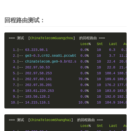
回程路由测试：
===
测试
[
ChinaTelecomGuangzhou
]
的回程路由
===
Loss
%
Snt
Last
Avg
1.
|--
63.223
.
98.1
0.0
%
10
0.3
0.3
2.
|--
 ge3
-
0.3
.
cr02
.
sea01
.
pccwbt  
0.0
%
10
3.7
11.2
3.
|--
 chinatelecom
.
ge9
-
9.br02.s
0.0
%
10
22.4
20.8
4.
|--
202.97
.
50.53
0.0
%
10
22.8
21.4
5.
|--
202.97
.
58.253
0.0
%
10
188.4
188.5
6.
|--
202.97
.
60.141
70.0
%
10
189.6
189.6
7.
|--
202.97
.
35.201
0.0
%
10
176.2
177.9
8.
|--
183.61
.
220.253
0.0
%
10
183.0
183.5
9.
|--
183.56
.
128.2
0.0
%
10
192.0
192.1
10.
|--
14.215
.
116.1
10.0
%
10
184.9
184.8
===
测试
[
ChinaTelecomShanghai
]
的回程路由
===
Loss
%
Snt
Last
Avg