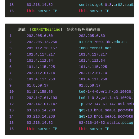
15
63.216
.
14.62
    	sentris
.
ge3
-
0.3
.
cr02
.
sea01
.
16
this
 server IP    	
this
===
测试
[
CERNETBeijing
]
到这台服务器的路由
===
1
202.205
.
6.30
202.205
.
6.30
2
202.205
.
13.250
  	D1
-
CER
-
7609.idc
.
edu
.
3
202.112
.
38.157
  	jnn0
.
cernet
.
4
101.4
.
117.217
101.4
.
117.217
5
101.4
.
112.34
101.4
.
112.34
6
101.4
.
115.225
101.4
.
115.225
7
202.112
.
61.14
202.112
.
61.14
8
101.4
.
117.250
101.4
.
117.250
9
61.8
.
59.37
61.8
.
59.37
10
61.14
.
158.66
    	te0
-
1
-
4
-
0.wr1.hkg0.10026
.
te
11
202.147
.
61.193
  	te0
-
1
-
0
-
3.gw1.lax3.10026
.
te
12
202.147
.
61.147
  	ip
-
202
-
147
-
61
-
147.asianetco
13
63.216
.
14.238
   	ge3
-
13.br01.sea01.pccwbtn
.
14
63.216
.
14.238
   	ge3
-
13.br01.sea01.pccwbtn
.
15
63.216
.
14.62
63
-
216
-
14
-
62.static
.
pccwglo
16
this
 server IP    	
this