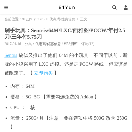
当前位置：
91云(91yun.co)
>
优惠码/优惠信息
>
正文
剁手玩具：Sentris/64M/LXC/西雅图/PCCW/年付2.5
刀/三年付5.75刀
2017-01-16
分类：
优惠码/优惠信息
/
VPS测评
评论(12)
Sentris
貌似又推出了他们 64M 的小玩具，不同于以前，新
版的小鸡采用了 LXC 虚拟。还是走 PCCW 路线，但应该是
被限速了。【
立即购买
】
内存： 64M
硬盘： 5G+5G 【需要勾选免费的 Addon 】
CPU ： 1 核
流量： 250G/ 月【注意，要在选项中将 500G 改为 250G
】