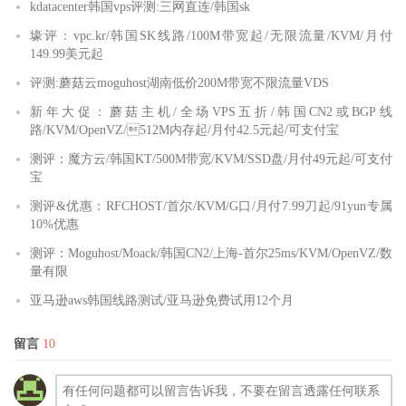
kdatacenter韩国vps评测:三网直连/韩国sk
壕评：vpc.kr/韩国SK线路/100M带宽起/无限流量/KVM/月付
149.99美元起
评测:蘑菇云moguhost湖南低价200M带宽不限流量VDS
新年大促：蘑菇主机/全场VPS五折/韩国CN2或BGP线
路/KVM/OpenVZ/512M内存起/月付42.5元起/可支付宝
测评：魔方云/韩国KT/500M带宽/KVM/SSD盘/月付49元起/可支付
宝
测评&优惠：RFCHOST/首尔/KVM/G口/月付7.99刀起/91yun专属
10%优惠
测评：Moguhost/Moack/韩国CN2/上海-首尔25ms/KVM/OpenVZ/数
量有限
亚马逊aws韩国线路测试/亚马逊免费试用12个月
留言
10