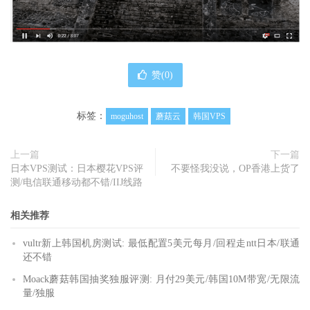
赞(
0
)
标签：
moguhost
蘑菇云
韩国VPS
上一篇
下一篇
日本VPS测试：日本樱花VPS评
不要怪我没说，OP香港上货了
测/电信联通移动都不错/IIJ线路
相关推荐
vultr新上韩国机房测试: 最低配置5美元每月/回程走ntt日本/联通
还不错
Moack蘑菇韩国抽奖独服评测: 月付29美元/韩国10M带宽/无限流
量/独服