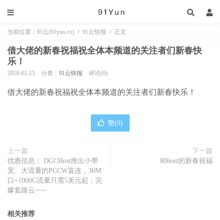
当前位置：
91云(91yun.co)
>
91云快报
>
正文
借大佬的新春祝福祝全体本频道的关注者们新春快
乐！
2018-02-15
分类：
91云快报
评论(0)
借大佬的新春祝福祝全体本频道的关注者们新春快乐！
赞(
0
)
上一篇
下一篇
优惠信息： DGCHost推出小带
80host的新春祝福
宽、大流量的PCCW直连，30M
口+1000G流量只需5美元起，完
爆套路云~~~
相关推荐