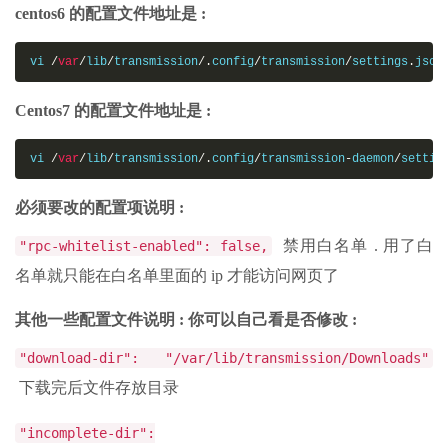
centos6 的配置文件地址是 :
vi 
/
var
/
lib
/
transmission
/.
config
/
transmission
/
settings
.
json
Centos7 的配置文件地址是 :
vi 
/
var
/
lib
/
transmission
/.
config
/
transmission
-
daemon
/
settin
必须要改的配置项说明 :
禁用白名单 . 用了白
"rpc-whitelist-enabled": false,
名单就只能在白名单里面的 ip 才能访问网页了
其他一些配置文件说明 : 你可以自己看是否修改 :
"download-dir": "/var/lib/transmission/Downloads"
下载完后文件存放目录
"incomplete-dir":