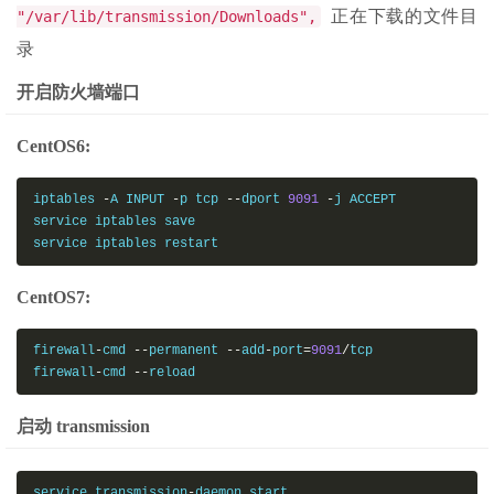
正在下载的文件目
"/var/lib/transmission/Downloads",
录
开启防火墙端口
CentOS6:
iptables 
-
A INPUT 
-
p tcp 
--
dport 
9091
-
j ACCEPT

service iptables save

service iptables restart
CentOS7:
firewall
-
cmd 
--
permanent 
--
add
-
port
=
9091
/
tcp

firewall
-
cmd 
--
reload
启动 transmission
service transmission
-
daemon start