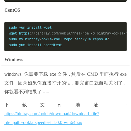
CentOS
sudo yum install wget

wget https
:
//bintray.com/ookla/rhel/rpm -O bintray-ookla-rh
sudo mv bintray
-
ookla
-
rhel
.
repo 
/
etc
/
yum
.
repos
.
d
/
sudo yum install speedtest
Windows
windows, 你需要下载 exe 文件 , 然后在 CMD 里面执行 exe
文件 . 因为如果你直接打开的话 , 测完窗口就自动关闭了 ..
你就看不到结果了 – –
下载文件地址 :
https://bintray.com/ookla/download/download_file?
file_path=ookla-speedtest-1.0.0-win64.zip