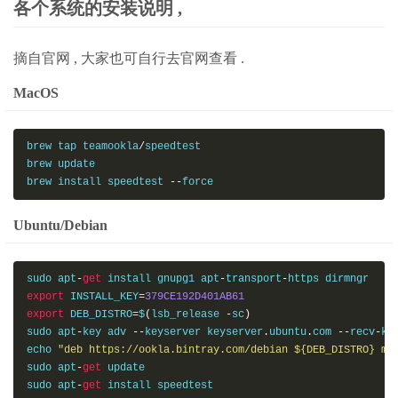
各个系统的安装说明 ,
摘自官网 , 大家也可自行去官网查看 .
MacOS
brew tap teamookla
/
speedtest

brew update

brew install speedtest 
--
force
Ubuntu/Debian
sudo apt
-
get
 install gnupg1 apt
-
transport
-
export
 INSTALL_KEY
=
379CE192D401AB61
export
 DEB_DISTRO
=
$
(
lsb_release 
-
sc
)
sudo apt
-
key adv 
--
keyserver keyserver
.
ubuntu
.
com 
--
recv
-
ke
echo 
"deb https://ookla.bintray.com/debian ${DEB_DISTRO} ma
sudo apt
-
get
 update

sudo apt
-
get
 install speedtest