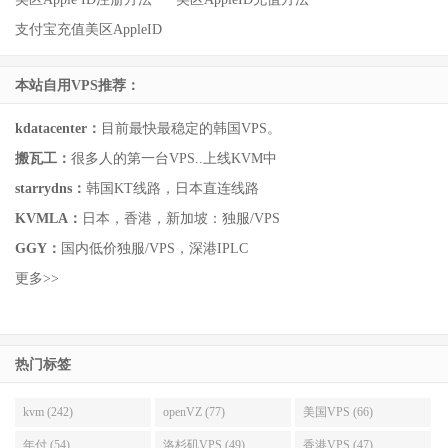
支付宝充值美区AppleID
本站自用VPS推荐：
kdatacenter：
目前最快最稳定的韩国VPS。
搬瓦工：
很多人的第一台VPS..上线KVM中
starrydns：
韩国KT线路，日本直连线路
KVMLA：
日本，香港，新加坡：独服/VPS
GGY：
国内低价独服/VPS，深港IPLC
更多>>
热门标签
kvm (242)
openVZ (77)
美国VPS (66)
年付 (54)
洛杉矶VPS (49)
香港VPS (47)