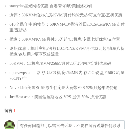
starrydns星光网络优惠:香港/新加坡/美国洛杉矶
测评：50KVM/伯力机房/KVM/月付约82元起/可支付宝/五折优惠
618全民年中购物节：50KVM/C3/香港沙田/DCS/Cera/KVM/支付
宝/五折起
优惠：50KVM/KVM/月付3.5刀起/C3机房/专属七折优惠/支付宝
论坛优惠：枫叶主机/洛杉矶C3/CN2/KVM/月付32元起/独享八折
优惠/论坛用户更享双倍流量
50KVM：C3机房/KVM/256M/月付20元起/内含定制优惠码
openvzvps.cc：洛杉矶C3机房/64MB内存/2G硬盘/150G流量
70CNY/年
NovixLink美国双ISP原生住宅IP大宽带VPS ¥29/月起年终促销
JustHost.asia：美国达拉斯地区 VPS 提供 50% 折扣优惠
留言
1