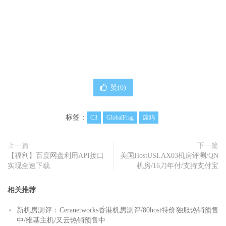
赞(
0
)
标签：
C3
GlobalFrag
屌鸡
上一篇
下一篇
【福利】百度网盘利用API接口
美国HostUSLAX03机房评测/QN
实现全速下载
机房/16刀年付/支持支付宝
相关推荐
新机房测评：Ceranetworks香港机房测评/80host特价独服热销预售
中/维基主机/又云热销预售中