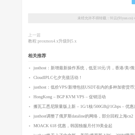
未经允许不得转载：
91云(91yun.co)
上一篇
教程:proxmox4.x升级到5.x
相关推荐
justhost：新增最新操作系统，低至10元/月，香港/美/
CloudIPLC七夕充值活动！
justhost：低价VPS/新增包括USDT在内的多种加密货
HongKong – BGP KVM VPS – 促销活动
搬瓦工悉尼限量版上新 – 1G/1核/500GB@1Gbps – 优
justhost调整了俄罗斯dataline的网络，部分回程上海cn2
MOACK 618 优惠，韩国独服月付39美金起