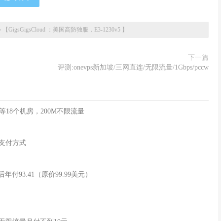
»
【GigsGigsCloud ：美国高防独服，E3-1230v5 】
下一篇
评测:onevps新加坡/三网直连/无限流量/1Gbps/pccw
俄等18个机房，200M不限流量
币支付方式
惠后年付93.41（原价99.99美元）