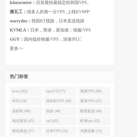
kdatacenter：
目前最快最稳定的韩国VPS。
搬瓦工：
很多人的第一台VPS..上线KVM中
starrydns：
韩国KT线路，日本直连线路
KVMLA：
日本，香港，新加坡：独服/VPS
GGY：
国内低价独服/VPS，深港IPLC
更多>>
热门标签
kvm (242)
openVZ (77)
美国VPS (66)
年付 (54)
洛杉矶VPS (49)
香港VPS (47)
洛杉矶 (46)
低价 (46)
联通直连 (46)
电信直连 (45)
cn2 (42)
欧洲vps (42)
移动直连 (37)
日本VPS (35)
无限流量 (35)