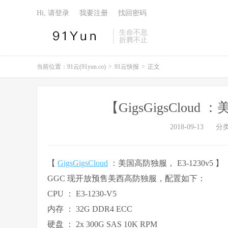
Hi, 请登录
我要注册
找回密码
生命不息
折腾不止
当前位置：
91云(91yun.co)
>
91云快报
>
正文
【GigsGigsCloud
2018-09-13
分
【
GigsGigsCloud
：美国高防独服， E3-1230v5 】
GGC 现开放预售美西高防独服，配置如下：
CPU ： E3-1230-V5
内存 ： 32G DDR4 ECC
硬盘 ： 2x 300G SAS 10K RPM