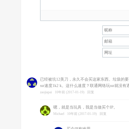
已经被坑12美刀，永久不会买这家东西。垃圾的要
ssr速度1k2 k。这什么速度？联通网络玩ssr就没
zaojiapai
10年前 (2017-01-19)
回复
嗯，就是当玩具，我是当做买个IP。
Michael
10年前 (2017-01-19)
回复
买个IP有啥用