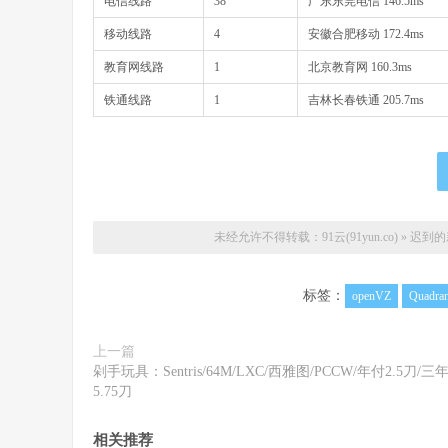
电信线路
38
广东东莞电信 146.5ms
移动线路
4
安徽合肥移动 172.4ms
教育网线路
1
北京教育网 160.3ms
铁通线路
1
吉林长春铁通 205.7ms
未经允许不得转载：
91云(91yun.co)
»
迟到的新
标签：
openVZ
Quadran
上一篇
剁手玩具：Sentris/64M/LXC/西雅图/PCCW/年付2.5刀/三
5.75刀
相关推荐