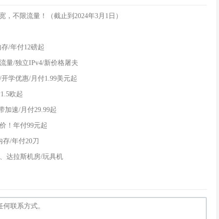
步带宽，不限流量！（截止到2024年3月1日）
M内存/年付12磅起
00G流量/独立IPv4/新价格屠夫
Me/开学优惠/月付1.99美元起
付1.5欧起
带加速/月付29.99起
价！年付99元起
3G内存/年付20刀
洛杉矶、达拉斯机房/玩具机