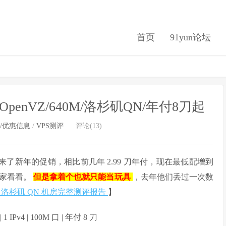
首页
91yun论坛
OpenVZ/640M/洛杉矶QN/年付8刀起
/优惠信息
/
VPS测评
评论(13)
了新年的促销，相比前几年 2.99 刀年付，现在最低配增到
给大家看看。
但是拿着个也就只能当玩具
，去年他们丢过一次数
acks 洛杉矶 QN 机房完整测评报告
】
 1 IPv4 | 100M 口 | 年付 8 刀