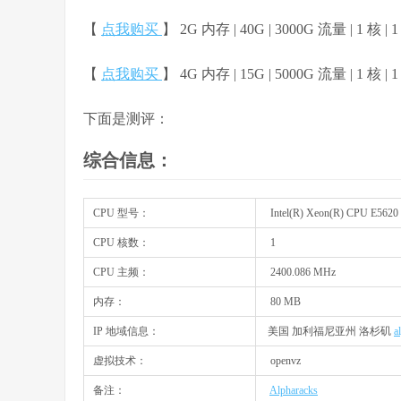
【
点我购买
】 2G 内存 | 40G | 3000G 流量 | 1 核 | 1
【
点我购买
】 4G 内存 | 15G | 5000G 流量 | 1 核 | 1
下面是测评：
综合信息：
CPU 型号：
Intel(R) Xeon(R) CPU E5620
CPU 核数：
1
CPU 主频：
2400.086 MHz
内存：
80 MB
IP 地域信息：
美国 加利福尼亚州 洛杉矶
a
虚拟技术：
openvz
备注：
Alpharacks