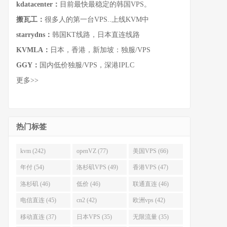
kdatacenter：
目前最快最稳定的韩国VPS。
搬瓦工：
很多人的第一台VPS..上线KVM中
starrydns：
韩国KT线路，日本直连线路
KVMLA：
日本，香港，新加坡：独服/VPS
GGY：
国内低价独服/VPS，深港IPLC
更多>>
热门标签
kvm (242)
openVZ (77)
美国VPS (66)
年付 (54)
洛杉矶VPS (49)
香港VPS (47)
洛杉矶 (46)
低价 (46)
联通直连 (46)
电信直连 (45)
cn2 (42)
欧洲vps (42)
移动直连 (37)
日本VPS (35)
无限流量 (35)