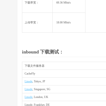
下载带宽：
69.36 Mbit/s
上传带宽：
18.00 Mbit/s
inbound 下载测试：
下载文件服务器
CacheFly
Linode
, Tokyo, JP
Linode
, Singapore, SG
Linode
, London, UK
Linode, Frankfurt, DE