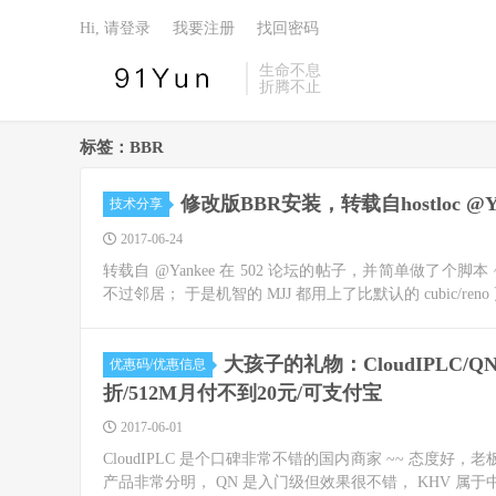
Hi, 请登录
我要注册
找回密码
生命不息
折腾不止
标签：BBR
修改版BBR安装，转载自hostloc @Ya
技术分享
2017-06-24
转载自 @Yankee 在 502 论坛的帖子，并简单做了
不过邻居； 于是机智的 MJJ 都用上了比默认的 cubic/reno 更 agg
大孩子的礼物：CloudIPLC/Q
优惠码/优惠信息
折/512M月付不到20元/可支付宝
2017-06-01
CloudIPLC 是个口碑非常不错的国内商家 ~~ 态度好，老板不
产品非常分明， QN 是入门级但效果很不错， KHV 属于中端