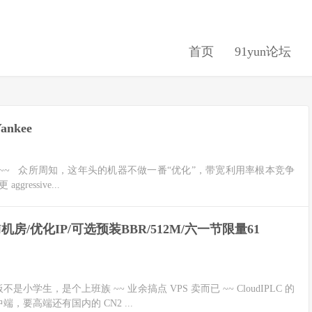
首页
91yun论坛
nkee
个脚本 ~~ 众所周知，这年头的机器不做一番“优化”，带宽利用率根本竞争
ressive...
N机房/优化IP/可选预装BBR/512M/六一节限量61
是小学生，是个上班族 ~~ 业余搞点 VPS 卖而已 ~~ CloudIPLC 的
，要高端还有国内的 CN2 ...