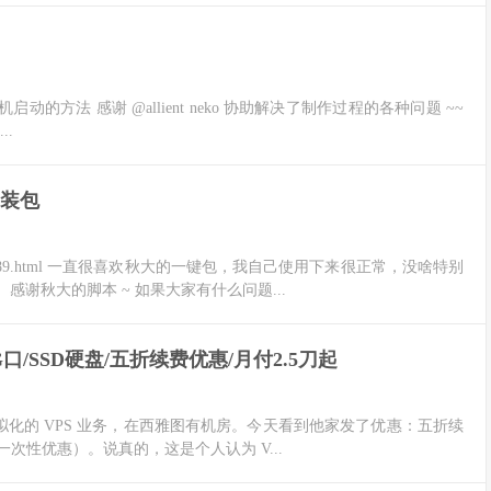
提供了随机启动的方法 感谢 @allient neko 协助解决了制作过程的各种问题 ~~
..
键安装包
.com/489.html 一直很喜欢秋大的一键包，我自己使用下来很正常，没啥特别
谢秋大的脚本 ~ 如果大家有什么问题...
V/G口/SSD硬盘/五折续费优惠/月付2.5刀起
en 虚拟化的 VPS 业务，在西雅图有机房。今天看到他家发了优惠：五折续
% 一次性优惠）。说真的，这是个人认为 V...