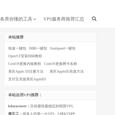
各类你懂的工具
VPS服务商推荐汇总
本站推荐
锐速一键包
BBR一键包
finalspeed一键包
OpenVZ安装BBR教程
CentOS更换内核教程
CentOS更换网卡名称
美区Apple ID注册方法
美区AppleID充值方法
支付宝充值美区AppleID
本站自用VPS推荐：
kdatacenter：
目前最快最稳定的韩国VPS。
搬瓦工：
很多人的第一台VPS..上线KVM中