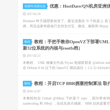
优惠：HostDare/QN机房亚洲
优惠码/优惠信息
2017-02-26
Hostdare 昨天隔壁家就发了。最近连着在 N 个机器上 
择。而且这家奇葩地只支持支付宝、微信、银联和 Bitpay
教程：手把手教你OpenVZ下部署UML，启用B
教程
新32位系统的内核与rootfs档）
2017-02-25
本教程、 UML 镜像文件由 91yun 电报群群友 @all
在 Debian 8 64 位下的 OpenVZ 测试成功（ 2.6.32-042stab116
教程：开启TCP BBR拥塞控制算法 
教程
2016-12-07
本教程转自 Github @iMeiji 下的某个 repo ，因为带有
zanderzhng 和 iMeiji ，在此先表示感谢。 BBR 目的是要尽.