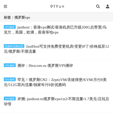
标签：俄罗斯vps
justhost：香港vps测试/香港机房已升级200G总带宽/乌
VPS测评
克兰，美国，欧洲，香港等地vps
JustHost可支持免费变更机房/变更IP了/价格低至12
优惠码/优惠信息
元/俄罗斯/不限流量
测评：Hexcore.ru 俄罗斯VPS测评
VPS测评
罕见！俄罗斯CN2：ZeptoVM/圣彼得堡/KVM/月付8美
VPS测评
元/512G双向流量/独家年付8折优惠码
评测: justhost.ru俄罗斯vps/cn2/不限流量/1.7美元/且玩且
VPS测评
珍惜