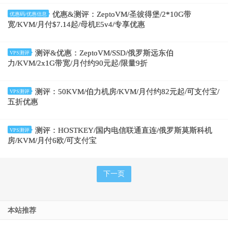
优惠&测评：ZeptoVM/圣彼得堡/2*10G带
优惠码/优惠信息
宽/KVM/月付$7.14起/母机E5v4/专享优惠
测评&优惠：ZeptoVM/SSD/俄罗斯远东伯
VPS测评
力/KVM/2x1G带宽/月付约90元起/限量9折
测评：50KVM/伯力机房/KVM/月付约82元起/可支付宝/
VPS测评
五折优惠
测评：HOSTKEY/国内电信联通直连/俄罗斯莫斯科机
VPS测评
房/KVM/月付6欧/可支付宝
下一页
本站推荐