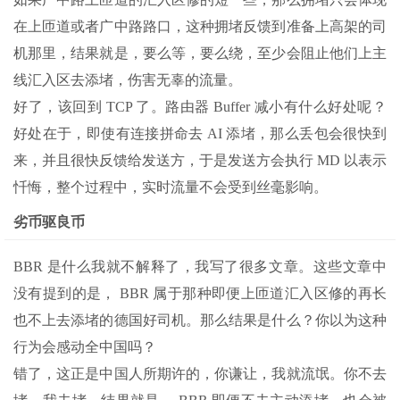
在上匝道或者广中路路口，这种拥堵反馈到准备上高架的司
机那里，结果就是，要么等，要么绕，至少会阻止他们上主
线汇入区去添堵，伤害无辜的流量。
好了，该回到 TCP 了。路由器 Buffer 减小有什么好处呢？
好处在于，即使有连接拼命去 AI 添堵，那么丢包会很快到
来，并且很快反馈给发送方，于是发送方会执行 MD 以表示
忏悔，整个过程中，实时流量不会受到丝毫影响。
劣币驱良币
BBR 是什么我就不解释了，我写了很多文章。这些文章中
没有提到的是， BBR 属于那种即便上匝道汇入区修的再长
也不上去添堵的德国好司机。那么结果是什么？你以为这种
行为会感动全中国吗？
错了，这正是中国人所期许的，你谦让，我就流氓。你不去