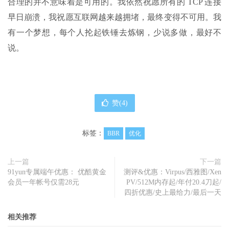
合理的并不意味着是可用的。我依然祝愿所有的 TCP 连接
早日崩溃，我祝愿互联网越来越拥堵，最终变得不可用。我
有一个梦想，每个人抡起铁锤去炼钢，少说多做，最好不
说。
赞(
4
)
标签：
BBR
优化
上一篇
下一篇
91yun专属端午优惠： 优酷黄金
测评&优惠：Virpus/西雅图/Xen
会员一年帐号仅需28元
PV/512M内存起/年付20.4刀起/
四折优惠/史上最给力/最后一天
相关推荐