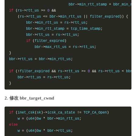
                            bbr
->
min_rtt_stamp 
+
 bbr_min_rt
if
(
rs
->
rtt_us 
>=
0
&&
(
rs
->
rtt_us 
<=
 bbr
->
min_rtt_us 
||
 filter_expired
))
{
        bbr
->
min_rtt_us 
=
 rs
->
rtt_us
;
        bbr
->
min_rtt_stamp 
=
 tcp_time_stamp
;
        bbr
->
rtt_us 
=
 rs
->
rtt_us
;
if
(
filter_expired
)
            bbr
->
max_rtt_us 
=
 rs
->
rtt_us
;
}
bbr
->
rtt_us 
=
 bbr
->
min_rtt_us
;
if
(!
filter_expired 
&&
 rs
->
rtt_us 
>=
0
&&
 rs
->
rtt_us 
<
 bbr
-
    bbr
->
rtt_us 
=
 rs
->
rtt_us
;
}
2. 修改 bbr_target_cwnd
if
(
inet_csk
(
sk
)->
icsk_ca_state 
!=
 TCP_CA_Open
)
    w 
=
(
u64
)
bw 
*
 bbr
->
min_rtt_us
;
else
    w 
=
(
u64
)
bw 
*
 bbr
->
rtt_us
;