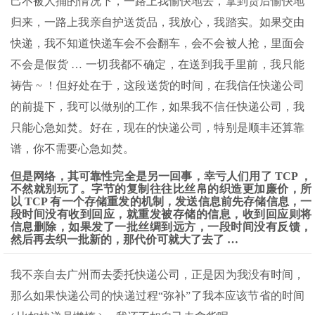
己不被人捅的情况下，一路上我愉快地去，拿到货后愉快地
归来，一路上我亲自护送货品，我放心，我踏实。如果交由
快递，我不知道快递车会不会翻车，会不会被人抢，里面会
不会是假货 … 一切我都不确定，在送到我手里前，我只能
祷告 ~ ！但好处在于，这段送货的时间，在我信任快递公司
的前提下，我可以做别的工作，如果我不信任快递公司，我
只能心急如焚。好在，现在的快递公司，特别是顺丰还算靠
谱，你不需要心急如焚。
但是网络，其可靠性完全是另一回事，幸亏人们用了 TCP ，
不然就别玩了。字节的复制往往比丝帛的织造更加廉价，所
以 TCP 有一个存储重发的机制，发送信息前先存储信息，一
段时间没有收到回应，就重发被存储的信息，收到回应则将
信息删除，如果发了一批丝绸到远方，一段时间没有反馈，
然后再去织一批新的，那代价可就大了去了 …
我不亲自去广州而去委托快递公司，正是因为我没有时间，
那么如果快递公司的快递过程“弥补”了我本应该节省的时间