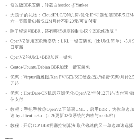
修改版BBR安装，转载自hostloc @Yankee
大孩子的礼物：CloudIPLC/QN机房/优化IP/可选预装BBR/512M/
六一节限量61折/512M月付不到20元/可支付宝
除了锐速和BBR，还有哪些拥塞控制协议？BBR修改版？
OpenVZ使用BBR新姿势：LKL一键安装包（比UML简单）-5月9
日更新
OpenVZ的UML+BBR加速一键包
Centos/Ubuntu/Debian BBR加速一键安装包
优惠：Virpus/西雅图/Xen PV/G口/SSD硬盘/五折续费优惠/月付2.5
刀起
优惠：HostDare/QN机房亚洲优化/OpenVZ/年付12刀起/支付宝/微
信支付
教程：手把手教你OpenVZ下部署UML，启用BBR，为你单边加
速 by allient neko （2.26更新32位系统的内核与rootfs档）
教程：开启TCP BBR拥塞控制算法 取代锐速的又一单边加速选择