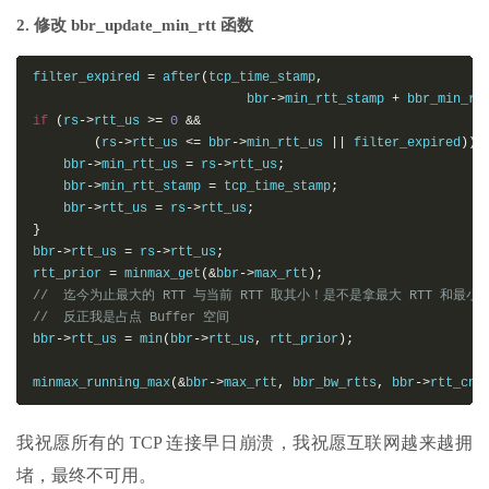
2. 修改 bbr_update_min_rtt 函数
filter_expired 
=
 after
(
tcp_time_stamp
,
                            bbr
->
min_rtt_stamp 
+
 bbr_min_rt
if
(
rs
->
rtt_us 
>=
0
&&
(
rs
->
rtt_us 
<=
 bbr
->
min_rtt_us 
||
 filter_expired
))
    bbr
->
min_rtt_us 
=
 rs
->
rtt_us
;
    bbr
->
min_rtt_stamp 
=
 tcp_time_stamp
;
    bbr
->
rtt_us 
=
 rs
->
rtt_us
;
}
bbr
->
rtt_us 
=
 rs
->
rtt_us
;
rtt_prior 
=
 minmax_get
(&
bbr
->
max_rtt
);
//  迄今为止最大的 RTT 与当前 RTT 取其小！是不是拿最大 RTT 和最小 
//  反正我是占点 Buffer 空间   
bbr
->
rtt_us 
=
 min
(
bbr
->
rtt_us
,
 rtt_prior
);
minmax_running_max
(&
bbr
->
max_rtt
,
 bbr_bw_rtts
,
 bbr
->
rtt_cnt
我祝愿所有的 TCP 连接早日崩溃，我祝愿互联网越来越拥
堵，最终不可用。