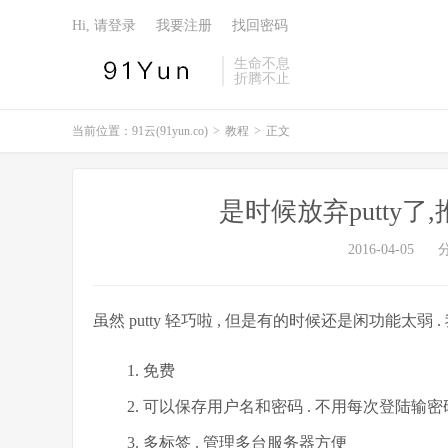
Hi, 请登录
我要注册
找回密码
生命不息
折腾不止
当前位置：
91云(91yun.co)
>
教程
>
正文
是时候放弃putty了,推
2016-04-05
虽然 putty 轻巧啦 , 但是有的时候还是闲功能太弱 . 
免费
可以保存用户名和密码 . 不用每次登陆输
多标签 . 管理多台服务器方便