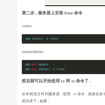
第二步 , 服务器上安装 lrzsz 命令
centos:
yum install 
-
y lrzsz
ubuntu/debian:
apt
-
get
 update

apt
-
get
 install 
-
y lrzsz
然后就可以开始使用 rz 和 sz 命令了 .
从本机传文件到服务器 , 使用 rz 命令 . 直接在
前目录下 . 如图 :