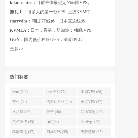
kdatacenter：
目前最快最稳定的韩国VPS。
搬瓦工：
很多人的第一台VPS..上线KVM中
starrydns：
韩国KT线路，日本直连线路
KVMLA：
日本，香港，新加坡：独服/VPS
GGY：
国内低价独服/VPS，深港IPLC
更多>>
热门标签
kvm (242)
openVZ (77)
美国VPS (66)
年付 (54)
洛杉矶VPS (49)
香港VPS (47)
洛杉矶 (46)
低价 (46)
联通直连 (46)
电信直连 (45)
cn2 (42)
欧洲vps (42)
移动直连 (37)
日本VPS (35)
无限流量 (35)