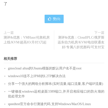
了
赞(
0
)
上一篇
下一篇
测评&优惠：VMHaus/伦敦机房
测评&优惠：CloudIPLC/俄罗斯
上线/KVM/超高IO/月付3刀起
远东伯力机房/KVM/电信联通友
好/专属八折优惠码/可支付宝
相关推荐
gmocloud altus的Ubuntu模版的默认用户名不是root
windows10连不上IPMI的L2TP解决办法
分享一个强大的网络分析脚本(实时流量,端口流量,客户端IP流量)
一键修改windows远程桌面3389端口,并开启相应端口的防火墙的
批处理文件
speedtest官方命令行测速代码.支持Windows/MacOS/Linux