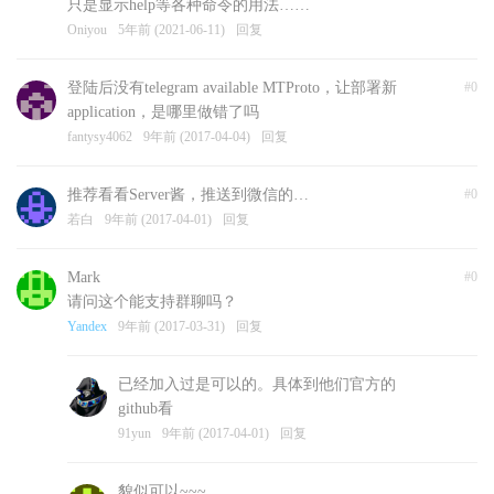
只是显示help等各种命令的用法……
Oniyou
5年前 (2021-06-11)
回复
登陆后没有telegram available MTProto，让部署新
#0
application，是哪里做错了吗
fantysy4062
9年前 (2017-04-04)
回复
推荐看看Server酱，推送到微信的…
#0
若白
9年前 (2017-04-01)
回复
Mark
#0
请问这个能支持群聊吗？
Yandex
9年前 (2017-03-31)
回复
已经加入过是可以的。具体到他们官方的
github看
91yun
9年前 (2017-04-01)
回复
貌似可以~~~