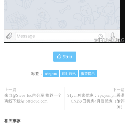
赞(
6
)
标签：
telegram
即时通讯
报警提示
上一篇
下一篇
来自@Steve_luo的分享:推荐一个
91yun独家优惠：vps.yun.pm香港
离线下载站 offcloud.com
CN2沙田机房4月份优惠（附评
测）
相关推荐