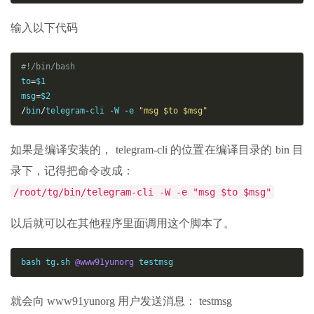
输入以下代码
#!/bin/bash
to
=
$1

msg
=
/
bin
/
telegram
-
cli 
-
W 
-
e 
"msg $to $msg"
如果是编译安装的， telegram-cli 的位置在编译目录的 bin 目
录下，记得把命令改成：
/root/tg/bin/telegram-cli -W -e "msg $to $msg"
以后就可以在其他程序里面调用这个脚本了。
bash tg
.
sh 
@www91yunorg
 testmsg
就会向 www91yunorg 用户发送消息： testmsg