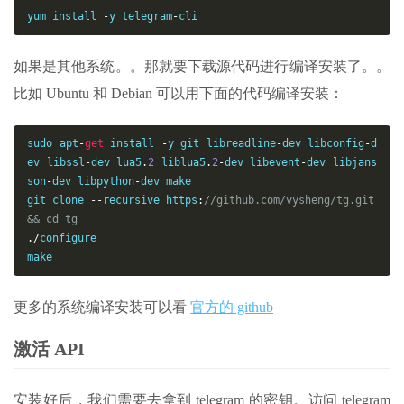
yum install 
-
y telegram
-
cli
如果是其他系统。。那就要下载源代码进行编译安装了。。
比如 Ubuntu 和 Debian 可以用下面的代码编译安装：
sudo apt
-
get
 install 
-
y git libreadline
-
dev libconfig
-
d
ev libssl
-
dev lua5
.
2
 liblua5
.
2
-
dev libevent
-
dev libjans
son
-
dev libpython
-
dev make 

git clone 
--
recursive https
:
//github.com/vysheng/tg.git 
&& cd tg
./
configure

make
更多的系统编译安装可以看
官方的 github
激活 API
安装好后，我们需要去拿到 telegram 的密钥。访问 telegram