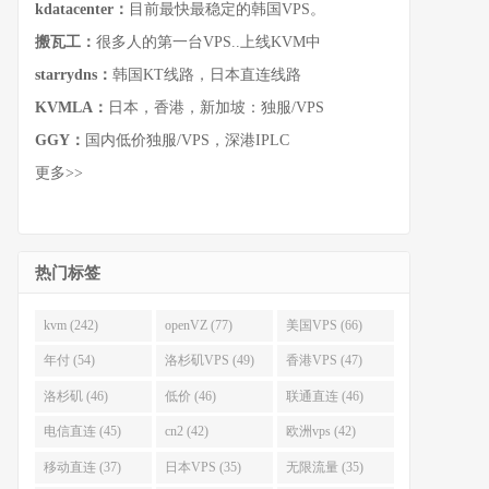
kdatacenter：
目前最快最稳定的韩国VPS。
搬瓦工：
很多人的第一台VPS..上线KVM中
starrydns：
韩国KT线路，日本直连线路
KVMLA：
日本，香港，新加坡：独服/VPS
GGY：
国内低价独服/VPS，深港IPLC
更多>>
热门标签
kvm (242)
openVZ (77)
美国VPS (66)
年付 (54)
洛杉矶VPS (49)
香港VPS (47)
洛杉矶 (46)
低价 (46)
联通直连 (46)
电信直连 (45)
cn2 (42)
欧洲vps (42)
移动直连 (37)
日本VPS (35)
无限流量 (35)