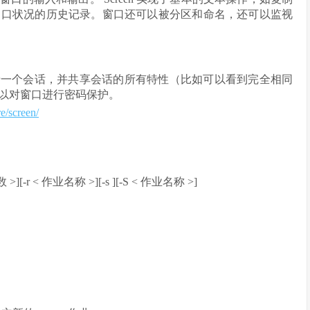
窗口状况的历史记录。窗口还可以被分区和命名，还可以监视
次登录一个会话，并共享会话的所有特性（比如可以看到完全相同
以对窗口进行密码保护。
e/screen/
 行数 >][-r < 作业名称 >][-s ][-S < 作业名称 >]