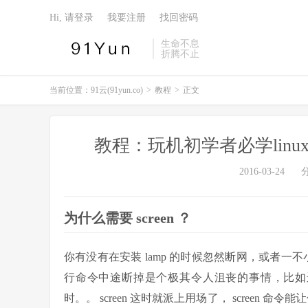
Hi, 请登录
我要注册
找回密码
生命不息
折腾不止
当前位置：
91云(91yun.co)
>
教程
>
正文
教程：玩机初学者必学linux命
2016-03-24
为什么需要 screen ？
你有没有在安装 lamp 的时候忽然断网，或者一不
行命令中途断掉是个极其令人沮丧的事情，比如运行 U
时。。 screen 这时就派上用场了， screen 